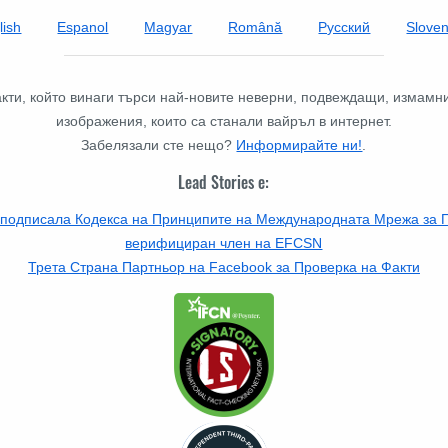
lish
Espanol
Magyar
Română
Русский
Slove
факти, който винаги търси най-новите неверни, подвеждащи, измамн
изображения, които са станали вайръл в интернет.
Забелязали сте нещо?
Информирайте ни!
.
Lead Stories е:
 подписала Кодекса на Принципите на Международната Мрежа за П
верифициран член на EFCSN
Трета Страна Партньор на Facebook за Проверка на Факти