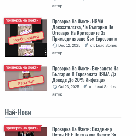
автор
Проверка На Факти: НЯМА
проверка на факти
Доказателства, Че България Не
Отговаря На Критериите За
Необосновано
Присъединяване Към Еврозоната
Dec 12, 2025
от: Lead Stories
автор
Проверка На Факти: Влизането На
проверка на факти
България В Еврозоната НЯМА Да
Доведе До 20% Инфлация
Евро Мит
Oct 23, 2025
от: Lead Stories
автор
Най-
Нови
Проверка На Факти: Владимир
проверка на факти
Путин НЕ Е Премахвал Визите За