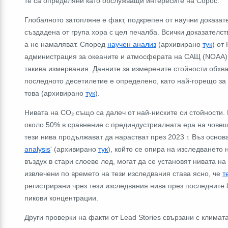
те са определяни като обслужващи интересите на Сорос.
Глобалното затопляне е факт, подкрепен от научни доказат
създадена от група хора с цел печалба. Всички доказателст
а не намаляват. Според
научен анализ
(архивирано
тук
) от
администрация за океаните и атмосферата на САЩ (NOAA), 2
такива измервания. Данните за измерените стойности обхва
последното десетилетие е определено, като най-горещо за
това (архивирано
тук
).
Нивата на CO₂ също са далеч от най-ниските си стойности. 
около 50% в сравнение с прединдустриалната ера на човеш
тези нива продължават да нарастват през 2023 г. Въз основ
analysis
' (архивирано
тук
), който се опира на изследванет
въздух в стари слоеве лед, могат да се установят нивата н
извлечени по времето на тези изследвания става ясно, че
т
регистрирани чрез тези изследвания нива през последните
пикови концентрации.
Други проверки на факти от Lead Stories свързани с клима