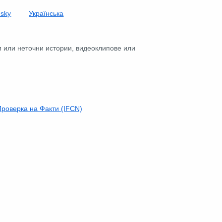
nsky
Українська
и или неточни истории, видеоклипове или
роверка на Факти (IFCN)