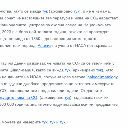
елства, както се вижда
тук
(архивирано
тук
), и не е измама,
ва сочат, че настоящите температури и нива на CO₂ нарастват,
 Националните центрове за околна среда на Националната
023 г. е била най-топлата година, откакто се провеждат
щат периода от 1850 г. до настоящия момент, като
 целия този период.
Анализ
на учени от НАСА потвърждава
Научни данни разкриват, че нивата на CO₂ са се увеличили с
ката цивилизация, както се вижда
тук
(архивирано
тук
), като
а на данните на NOAA, получени чрез метода '
paleoclimatology
о на въздушни джобове, представляващи затворени мехурчета
а CO₂ попаднали там преди хиляди години. От данните
екущите нива на CO₂
(архивирано
тук
) надвишават всички
 800 000 години, значително надминавайки всички предишните
та можете да намерите
тук
,
тук
и
тук
.