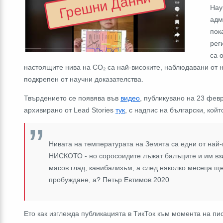
Грешни Данни
Нау
адм
пок
рег
са 
настоящите нива на CO₂ са най-високите, наблюдавани от н
подкрепен от научни доказателства.
Твърдението се появява във
видео
, публикувано на 23 февр
архивирано от Lead Stories
тук
, с надпис на български, койт
Нивата на температурата на Земята са едни от най-
НИСКОТО - но соросоидите лъжат балъците и им вз
масов глад, канибализъм, а след няколко месеца ще 
пробуждане, а? Петьр Евтимов 2020
Ето как изглежда публикацията в ТикТок към момента на пи