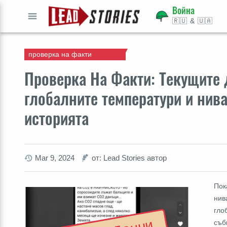
Война
🇷🇺 & 🇺🇦
СТАРТ
проверка на факти
Проверка На Факти: Текущите 
глобалните температури и нива
историята
Mar 9, 2024
от: Lead Stories автор
Пок
нив
гло
съб