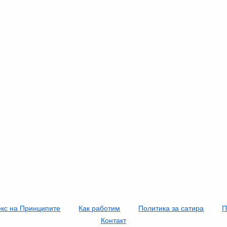
екс на Принципите
Как работим
Политика за сатира
П
Контакт