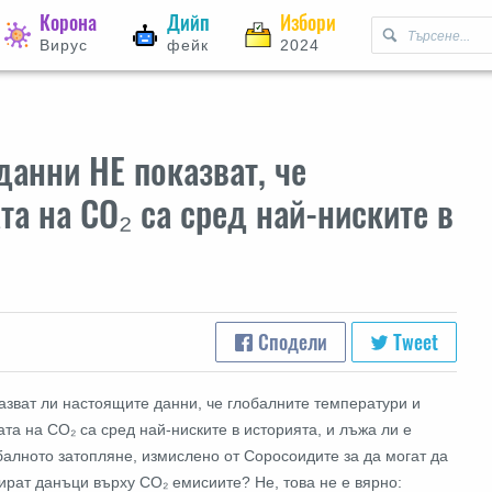
Корона
Дийп
Избори
Вирус
фейк
2024
данни НЕ показват, че
та на CO₂ са сред най-ниските в
Сподели
Tweet
азват ли настоящите данни, че глобалните температури и
ата на CO₂ са сред най-ниските в историята, и лъжа ли е
балното затопляне, измислено от Соросоидите за да могат да
ират данъци върху CO₂ емисиите? Не, това не е вярно: