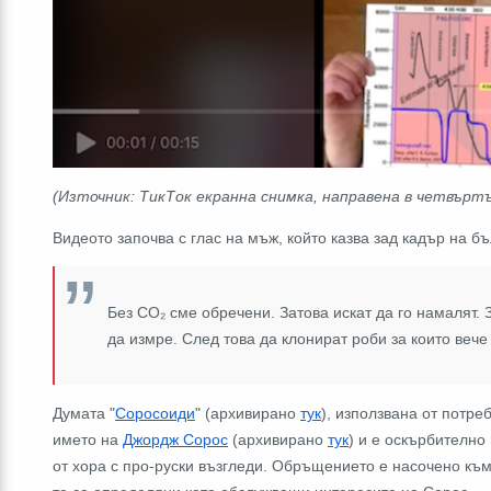
(Източник: ТикТок екранна снимка, направена в четвъртъ
Видеото започва с глас на мъж, който казва зад кадър на бъ
Без CO₂ сме обречени. Затова искат да го намалят. З
да измре. След това да клонират роби за които вече
Думата "
Соросоиди
" (архивирано
тук
), използвана от потре
името на
Джордж Сорос
(архивирано
тук
) и е оскърбително
от хора с про-руски възгледи. Обръщението е насочено към 