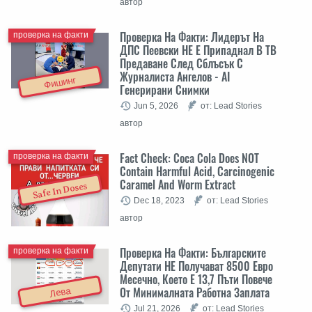
автор
Проверка На Факти: Лидерът На
проверка на факти
ДПС Пеевски НЕ Е Припаднал В ТВ
Предаване След Сблъсък С
Журналиста Ангелов - AI
Фишинг
Генерирани Снимки
Jun 5, 2026
от: Lead Stories
автор
Fact Check: Coca Cola Does NOT
проверка на факти
Contain Harmful Acid, Carcinogenic
Caramel And Worm Extract
Safe In Doses
Dec 18, 2023
от: Lead Stories
автор
Проверка На Факти: Българските
проверка на факти
Депутати НЕ Получават 8500 Евро
Месечно, Което Е 13,7 Пъти Повече
От Минималната Работна Заплата
Лева
Jul 21, 2026
от: Lead Stories