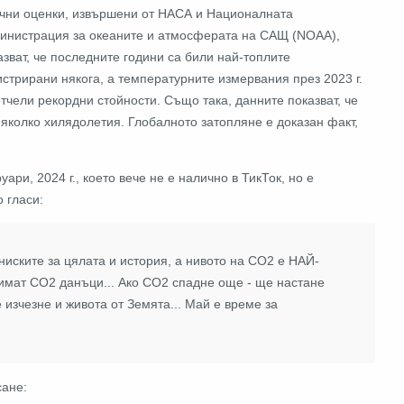
чни оценки, извършени от НАСА и Националната
инистрация за океаните и атмосферата на САЩ (NOAA),
азват, че последните години са били най-топлите
истрирани някога, а температурните измервания през 2023 г.
отчели рекордни стойности. Също така, данните показват, че
яколко хилядолетия. Глобалното затопляне е доказан факт,
уари, 2024 г., което вече не е налично в ТикТок, но е
о гласи:
ниските за цялата и история, а нивото на СО2 е НАЙ-
имат CO2 данъци... Ако СО2 спадне още - ще настане
изчезне и живота от Земята... Май е време за
сане: