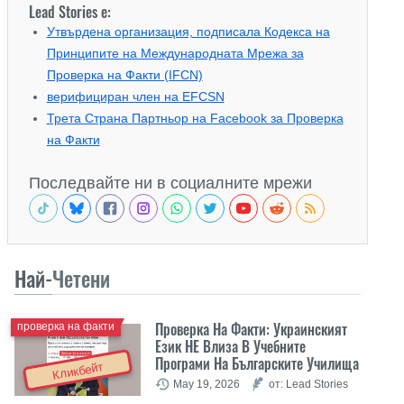
Lead Stories е:
Утвърдена организация, подписала Кодекса на
Принципите на Международната Мрежа за
Проверка на Факти (IFCN)
верифициран член на EFCSN
Трета Страна Партньор на Facebook за Проверка
на Факти
Последвайте ни в социалните мрежи
Най-
Четени
Проверка На Факти: Украинският
проверка на факти
Език НЕ Влиза В Учебните
Програми На Българските Училища
Кликбейт
May 19, 2026
от: Lead Stories