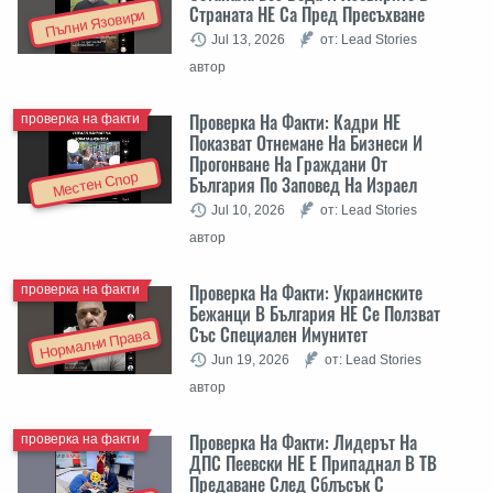
Страната НЕ Са Пред Пресъхване
Пълни Язовири
Jul 13, 2026
от: Lead Stories
автор
Проверка На Факти: Кадри НЕ
проверка на факти
Показват Отнемане На Бизнеси И
Прогонване На Граждани От
Местен Спор
България По Заповед На Израел
Jul 10, 2026
от: Lead Stories
автор
Проверка На Факти: Украинските
проверка на факти
Бежанци В България НЕ Се Ползват
Със Специален Имунитет
Нормални Права
Jun 19, 2026
от: Lead Stories
автор
Проверка На Факти: Лидерът На
проверка на факти
ДПС Пеевски НЕ Е Припаднал В ТВ
Предаване След Сблъсък С