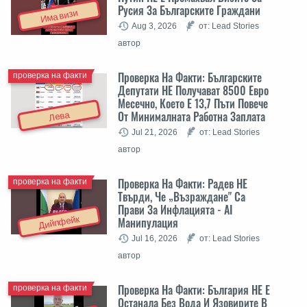
Русия За Българските Граждани
Има визи
Aug 3, 2026
от: Lead Stories
автор
Проверка На Факти: Българските
проверка на факти
Депутати НЕ Получават 8500 Евро
Месечно, Което Е 13,7 Пъти Повече
От Минималната Работна Заплата
Лева
Jul 21, 2026
от: Lead Stories
автор
Проверка На Факти: Радев НЕ
проверка на факти
Твърди, Че „Възраждане" Са
Прави За Инфлацията - AI
Дийпфейк
Манипулация
Jul 16, 2026
от: Lead Stories
автор
Проверка На Факти: България НЕ Е
проверка на факти
Останала Без Вода И Язовирите В