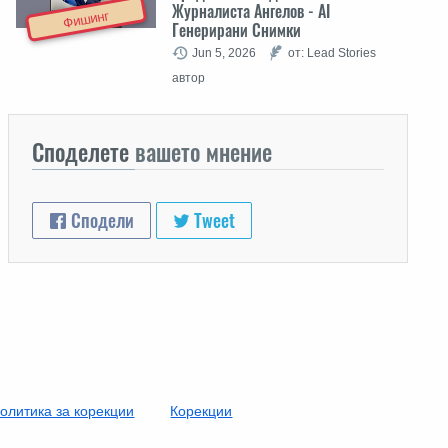
Журналиста Ангелов - AI
Фишинг
Генерирани Снимки
Jun 5, 2026
от: Lead Stories
автор
Споделете
вашето мнение
Сподели
Tweet
олитика за корекции
Корекции