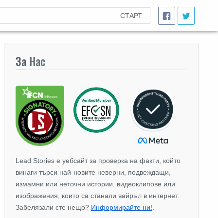
СТАРТ
За
Нас
Lead Stories е уебсайт за проверка на факти, който
винаги търси най-новите неверни, подвеждащи,
измамни или неточни истории, видеоклипове или
изображения, които са станали вайръл в интернет.
Забелязали сте нещо?
Информирайте ни!
.