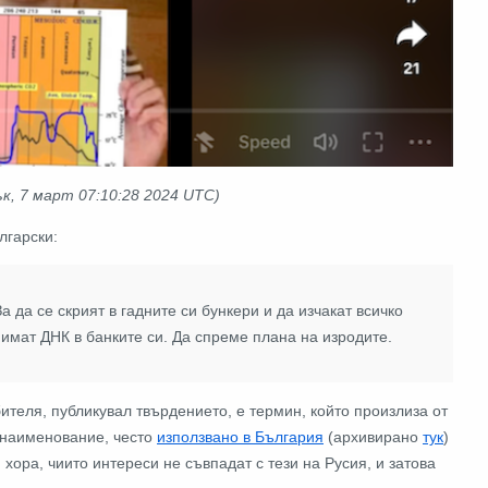
к, 7 март 07:10:28 2024 UTC)
лгарски:
а да се скрият в гадните си бункери и да изчакат всичко
 имат ДНК в банките си. Да спреме плана на изродите.
бителя, публикувал твърдението, е термин, който произлиза от
 наименование, често
използвано в България
(архивирано
тук
)
хора, чиито интереси не съвпадат с тези на Русия, и затова