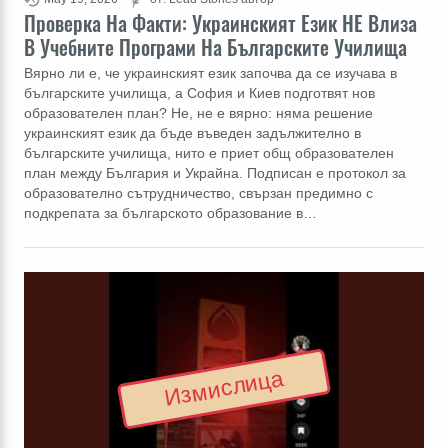
Проверка На Факти: Украинският Език НЕ Влиза
В Учебните Програми На Българските Училища
Вярно ли е, че украинският език започва да се изучава в
българските училища, а София и Киев подготвят нов
образователен план? Не, не е вярно: няма решение
украинският език да бъде въведен задължително в
българските училища, нито е приет общ образователен
план между България и Украйна. Подписан е протокол за
образователно сътрудничество, свързан предимно с
подкрепата за българското образование в…
Измислица