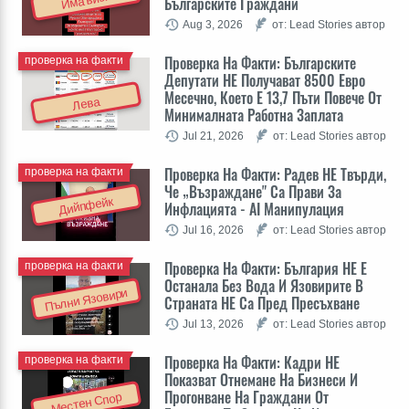
Има визи
Българските Граждани
Aug 3, 2026
от: Lead Stories автор
Проверка На Факти: Българските
проверка на факти
Депутати НЕ Получават 8500 Евро
Месечно, Което Е 13,7 Пъти Повече От
Лева
Минималната Работна Заплата
Jul 21, 2026
от: Lead Stories автор
Проверка На Факти: Радев НЕ Твърди,
проверка на факти
Че „Възраждане" Са Прави За
Дийпфейк
Инфлацията - AI Манипулация
Jul 16, 2026
от: Lead Stories автор
Проверка На Факти: България НЕ Е
проверка на факти
Останала Без Вода И Язовирите В
Пълни Язовири
Страната НЕ Са Пред Пресъхване
Jul 13, 2026
от: Lead Stories автор
Проверка На Факти: Кадри НЕ
проверка на факти
Показват Отнемане На Бизнеси И
Прогонване На Граждани От
Местен Спор