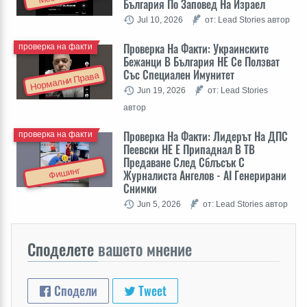
България По Заповед На Израел
Jul 10, 2026
от: Lead Stories автор
Проверка На Факти: Украинските
проверка на факти
Бежанци В България НЕ Се Ползват
Със Специален Имунитет
Нормални Права
Jun 19, 2026
от: Lead Stories
автор
Проверка На Факти: Лидерът На ДПС
проверка на факти
Пеевски НЕ Е Припаднал В ТВ
Предаване След Сблъсък С
Фишинг
Журналиста Ангелов - AI Генерирани
Снимки
Jun 5, 2026
от: Lead Stories автор
Споделете
вашето мнение
Сподели
Tweet