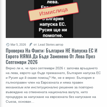
Измислица
Mar 5, 2026
от: Lead Stories автор
Проверка На Факти: България НЕ Напуска ЕС И
Еврото НЯМА Да Бъде Заменено От Лева През
Септември 2026
Вярно ли е, че през септември 2026 г. започва връщането
на лева, еврото ще бъде премахнато, България напуска ЕС
и Русия ще й окаже помощ? Не, не е вярно: България е
пълноправен член на Еврозоната и няма правен
механизъм или институционално решение за повторно
въвеждане на отменената национална валута, нито
процедура за напускане на еврозоната без напускане на
Съюза, основан…