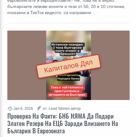
евромонетите и евроцентовете? Не, това не е вярно:
българските левови монети и тези от 50, 20 и 10 стотинки,
показани в ТикТок видеото, са направени…
Капиталов Дял
Jan 6, 2026
от: Lead Stories автор
Проверка На Факти: БНБ НЯМА Да Подари
Златен Резерв На ЕЦБ Заради Влизането На
България В Еврозоната