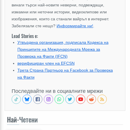
винаги търси най-новите неверни, подвеждащи,
измамни или неточни истории, видеоклипове или
изображения, които са станали вайръл в интернет.
Забелязали сте нещо?
Информирайте ни!
.
Lead Stories е:
Утвърдена организация, подписала Кодекса на
Принципите на Международната Мрежа за
Проверка на Факти (IFCN)
верифициран член на EFCSN
Трета Страна Партньор на Facebook за Проверка
на Факти
Последвайте ни в социалните мрежи
Най-
Четени