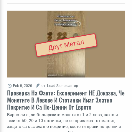
Друг Метал
Feb 9, 2026
от: Lead Stories автор
Проверка На Факти: Експеримент НЕ Доказва, Че
Монетите В Левове И Стотинки Имат Златно
Покритие И Са По-Ценни От Еврото
Вярно ли е, че българските монети от 1 и 2 лева, както и
тези от 50, 20 и 10 стотинки, не се привличат от магнит,
защото са със златно покритие, което ги прави по-ценни от