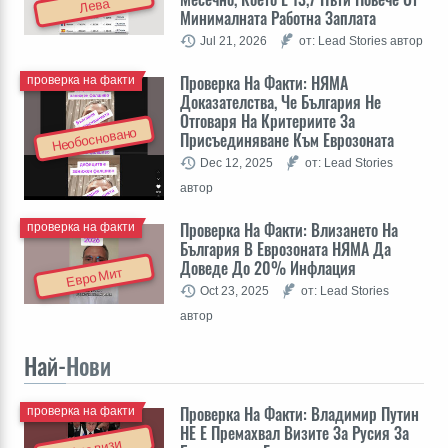
Лева
Минималната Работна Заплата
Jul 21, 2026
от: Lead Stories автор
Проверка На Факти: НЯМА
проверка на факти
Доказателства, Че България Не
Отговаря На Критериите За
Необосновано
Присъединяване Към Еврозоната
Dec 12, 2025
от: Lead Stories
автор
Проверка На Факти: Влизането На
проверка на факти
България В Еврозоната НЯМА Да
Доведе До 20% Инфлация
Евро Мит
Oct 23, 2025
от: Lead Stories
автор
Най-
Нови
Проверка На Факти: Владимир Путин
проверка на факти
НЕ Е Премахвал Визите За Русия За