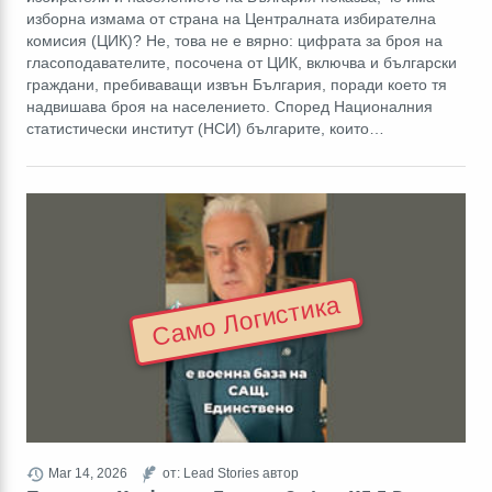
изборна измама от страна на Централната избирателна
комисия (ЦИК)? Не, това не е вярно: цифрата за броя на
гласоподавателите, посочена от ЦИК, включва и български
граждани, пребиваващи извън България, поради което тя
надвишава броя на населението. Според Националния
статистически институт (НСИ) българите, които…
Само Логистика
Mar 14, 2026
от: Lead Stories автор