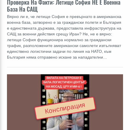
Проверка На Факти: Летище София НЕ Е Военна
База На САЩ
Вярно ли е, че летище София е превърнато в американска
военна база, затворено е за граждански полети и България
е единствената държава, предоставила инфраструктура на
САЩ за военни действия срещу Иран? Не, не е вярно:
летище София функционира нормално за граждански
трафик, разположените американски самолети изпълняват
единствено логистични задачи по линия на НАТО, към
България няма отправено искане за нападателни…
Конспирация