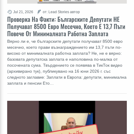
Jul 21, 2026
от: Lead Stories автор
Проверка На Факти: Българските Депутати НЕ
Получават 8500 Евро Месечно, Което Е 13,7 Пъти
Повече От Минималната Работна Заплата
Вярно ли е, че българските депутати получават 8500 евро
месечно, което прави възнаграждението им 13,7 пъти по-
високо от минималната работна заплата? Не, не е вярно:
базовата депутатска заплата е наполовина по-малка от
посочената сума. Твърдението се появява в ТикТок видео
(архивирано тук), публикувано на 16 юни 2026 г. със
следното заглавие: Заплати в Европа: депутати, минимална
заплата и пенсии Ето…