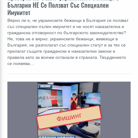
България НЕ Се Ползват Със Специален
Имунитет
Вярно ли е, че украинските бежанци в България се ползват
със специален пълен имунитет и не носят наказателна и
гражданска отговорност по българското законодателство?
Не, това не е вярно: украинските бежанци, живеещи в
България, не разполагат със специален статут и за тях се
прилагат същите граждански и наказателни закони и
правила като за всички останали в страната. Твърдението
се появява…
Фишинг