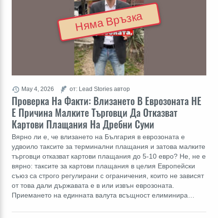
Няма Връзка
May 4, 2026
от: Lead Stories автор
Проверка На Факти: Влизането В Еврозоната НЕ
Е Причина Малките Търговци Да Отказват
Картови Плащания На Дребни Суми
Вярно ли е, че влизането на България в еврозоната е
удвоило таксите за терминални плащания и затова малките
търговци отказват картови плащания до 5-10 евро? Не, не е
вярно: таксите за картови плащания в целия Европейски
съюз са строго регулирани с ограничения, които не зависят
от това дали държавата е в или извън еврозоната.
Приемането на единната валута всъщност елиминира…