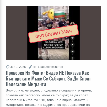
Футболен Мач
Jun 1, 2026
от: Lead Stories автор
Проверка На Факти: Видео НЕ Показва Как
Българските Мъже Се Събират, За Да Спрат
Нелегални Мигранти
Вярно ли е, че видео, споделяно в социалните мрежи,
показва как български мъже се събират, за да спрат
нелегални мигранти? Не, това не е вярно: мъжете и
младежите, показани в кадрите, са привърженици на