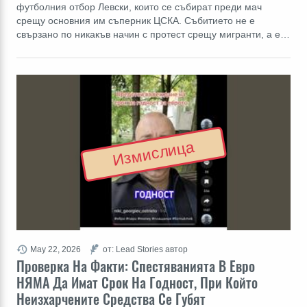
футболния отбор Левски, които се събират преди мач
срещу основния им съперник ЦСКА. Събитието не е
свързано по никакъв начин с протест срещу мигранти, а е…
Измислица
May 22, 2026
от: Lead Stories автор
Проверка На Факти: Спестяванията В Евро
НЯМА Да Имат Срок На Годност, При Който
Неизхарчените Средства Се Губят