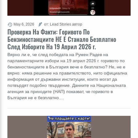
May 6, 2026
от: Lead Stories автор
Проверка На Факти: Горивото По
Бензиностанциите НЕ Е Станало Безплатно
След Изборите На 19 Април 2026 г.
Вярно ли е, че след победата на Румен Радев на
парламентарните избори на 19 април 2026 г. горивото по
бензиностанциите в България вече е безплатно? Не, не е
вярно: няма решение на правителството, нито официална
информация от държавни институции, които могат да
потвърдят подобно твърдение. Данните на Националната
агенция за приходите (НАП) показват, че горивото в
България не е безплатно.…