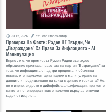
Дийпфейк
Jul 16, 2026
от: Lead Stories автор
Проверка На Факти: Радев НЕ Твърди, Че
„Възраждане" Са Прави За Инфлацията - AI
Манипулация
Вярно ли е, че премиерът Румен Радев във видео
обръщение признава правотата на партия "Възраждане" за
това, че инфлацията е над три процента, и обвинява
останалите парламентарни партии в манипулиране на
данните и предизвикване на криза с цените и горивата? Не,
не е вярно: видеото е дийпфейк фалшификация, при която
синтетично генериран глас е наложен върху автентични
кадри от изцяло…