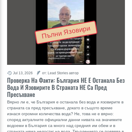
Пълни Язовири
Jul 13, 2026
от: Lead Stories автор
Проверка На Факти: България НЕ Е Останала Без
Вода И Язовирите В Страната НЕ Са Пред
Пресъхване
Вярно ли е, че България е останала без вода и язовирите в
страната са пред пресъхване, докато в същото време
изнася огромни количества вода? Не, това не е вярно:
според актуалните официални данни нивата на значимите
водоеми в България са много над средния им обем и в
страната няма недостиг на вода. Твърдението се появява в