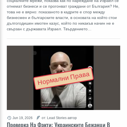
социалните мрежи, показва как по нареждане на Израел се
отнемат бизнеси и се прогонват граждани от България? Не,
това не е вярно: показаното в кадрите е спор между
бизнесмен и българските власти, в основата на който стои
дългогодишен имотен казус, който по никакъв начин не е
свързан с държавата Израел. Твърдението…
Нормални Права
Jun 19, 2026
от: Lead Stories автор
Проверка На Факти: Украинските Бежанци В