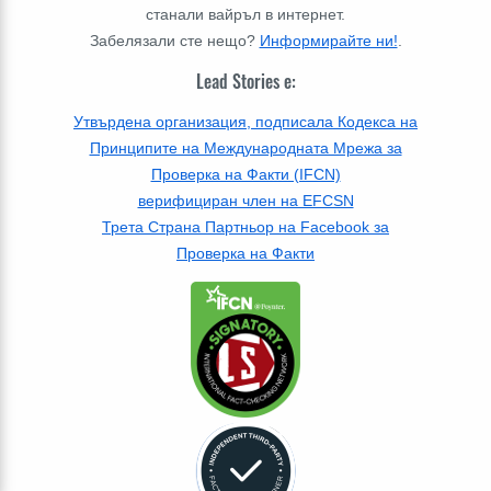
станали вайръл в интернет.
Забелязали сте нещо?
Информирайте ни!
.
Lead Stories е:
Утвърдена организация, подписала Кодекса на
Принципите на Международната Мрежа за
Проверка на Факти (IFCN)
верифициран член на EFCSN
Трета Страна Партньор на Facebook за
Проверка на Факти