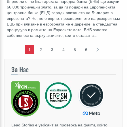
Вярно ли е, че Българската народна банка (БНБ) ще закупи
66 000 тройунции злато, за да ги подари на Европейската
централна банка (ЕЦБ) заради влизането на България в
еврозоната? Не, не е вярно: прехвърлянето на резерви към
ЕЦБ при влизане в еврозоната не е дарение, а стандартна
процедура в рамките на Евросистемата. БНБ запазва
собствеността върху активите, които остават в…
1
2
3
4
5
6
За
Нас
Lead Stories е уебсайт за проверка на факти, който