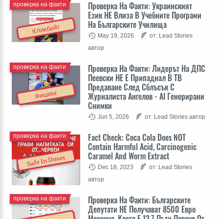
Проверка На Факти: Украинският
проверка на факти
Език НЕ Влиза В Учебните Програми
На Българските Училища
Кликбейт
May 19, 2026
от: Lead Stories
автор
Проверка На Факти: Лидерът На ДПС
проверка на факти
Пеевски НЕ Е Припаднал В ТВ
Предаване След Сблъсък С
Фишинг
Журналиста Ангелов - AI Генерирани
Снимки
Jun 5, 2026
от: Lead Stories автор
Fact Check: Coca Cola Does NOT
проверка на факти
Contain Harmful Acid, Carcinogenic
Caramel And Worm Extract
Safe In Doses
Dec 18, 2023
от: Lead Stories
автор
Проверка На Факти: Българските
проверка на факти
Депутати НЕ Получават 8500 Евро
Месечно, Което Е 13,7 Пъти Повече От