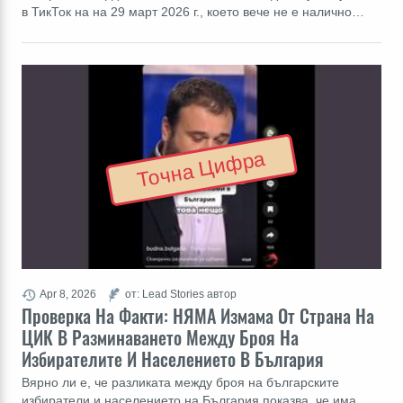
в ТикТок на на 29 март 2026 г., което вече не е налично…
Точна Цифра
Apr 8, 2026
от: Lead Stories автор
Проверка На Факти: НЯМА Измама От Страна На
ЦИК В Разминаването Между Броя На
Избирателите И Населението В България
Вярно ли е, че разликата между броя на българските
избиратели и населението на България показва, че има