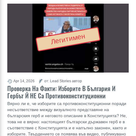
Легитимен
Apr 14, 2026
от: Lead Stories автор
Проверка На Факти: Изборите В България И
Гербът Й НЕ Са Противоконституционни
Вярно ли е, че изборите са противоконституционни поради
несъответствие между визуалното представяне на
българския герб и неговото описание в Конституцията? Не,
това не е вярно: настоящият български държавен герб е в
съответствие с Конституцията и е напълно законен, както и
изборите. Твърдението се появява във видео, публикувано