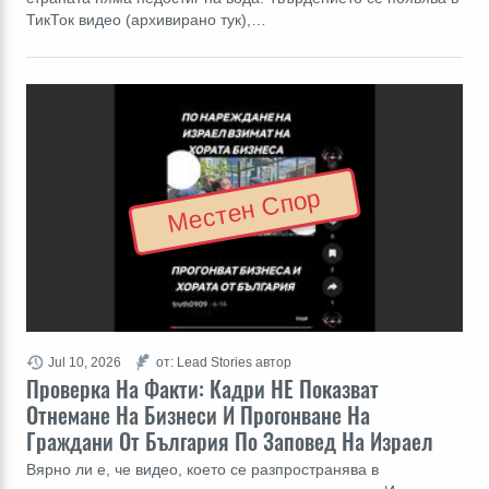
ТикТок видео (архивирано тук),…
Местен Спор
Jul 10, 2026
от: Lead Stories автор
Проверка На Факти: Кадри НЕ Показват
Отнемане На Бизнеси И Прогонване На
Граждани От България По Заповед На Израел
Вярно ли е, че видео, което се разпространява в