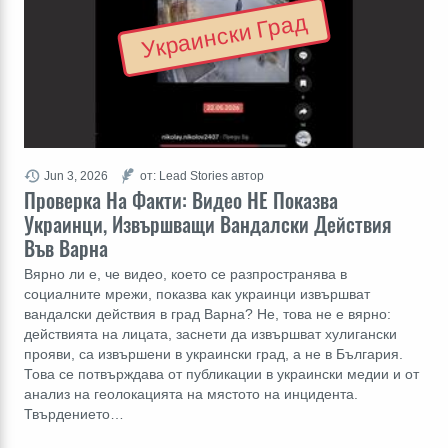
Украински Град
Jun 3, 2026
от: Lead Stories автор
Проверка На Факти: Видео НЕ Показва
Украинци, Извършващи Вандалски Действия
Във Варна
Вярно ли е, че видео, което се разпространява в
социалните мрежи, показва как украинци извършват
вандалски действия в град Варна? Не, това не е вярно:
действията на лицата, заснети да извършват хулигански
прояви, са извършени в украински град, а не в България.
Това се потвърждава от публикации в украински медии и от
анализ на геолокацията на мястото на инцидента.
Твърдението…