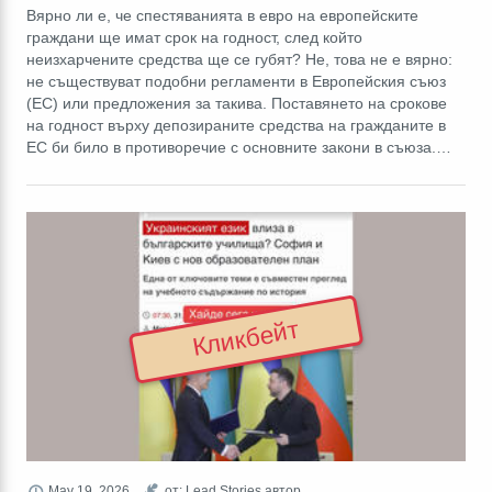
Вярно ли е, че спестяванията в евро на европейските
граждани ще имат срок на годност, след който
неизхарчените средства ще се губят? Не, това не е вярно:
не съществуват подобни регламенти в Европейския съюз
(ЕС) или предложения за такива. Поставянето на срокове
на годност върху депозираните средства на гражданите в
ЕС би било в противоречие с основните закони в съюза.…
Кликбейт
May 19, 2026
от: Lead Stories автор