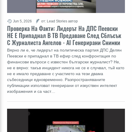
Jun 5, 2026
от: Lead Stories автор
Проверка На Факти: Лидерът На ДПС Пеевски
НЕ Е Припаднал В ТВ Предаване След Сблъсък
С Журналиста Ангелов - AI Генерирани Снимки
Вярно ли е, че лидерът на политическа партия ДПС Делян
Пеевски е припаднал в ТВ ефир след конфронтация по
финансови въпроси с известен български журналист? Не,
не е вярно: такъв инцидент никога не се е случвал, тъй като
не е имало предаване с участието на тези двама
събеседници едновременно. Разпространяваните
публикации използват генерирани от изкуствен интелект
изображения и са част…