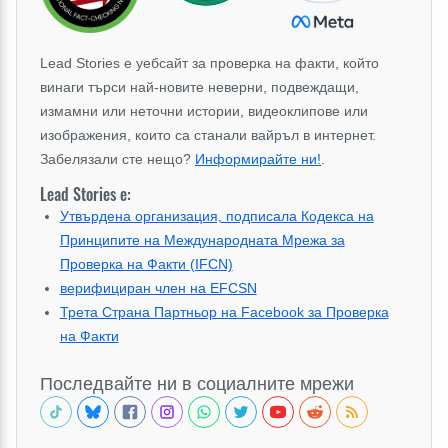
Lead Stories е уебсайт за проверка на факти, който
винаги търси най-новите неверни, подвеждащи,
измамни или неточни истории, видеоклипове или
изображения, които са станали вайръл в интернет.
Забелязали сте нещо?
Информирайте ни!
.
Lead Stories е:
Утвърдена организация, подписала Кодекса на
Принципите на Международната Мрежа за
Проверка на Факти (IFCN)
верифициран член на EFCSN
Трета Страна Партньор на Facebook за Проверка
на Факти
Последвайте ни в социалните мрежи