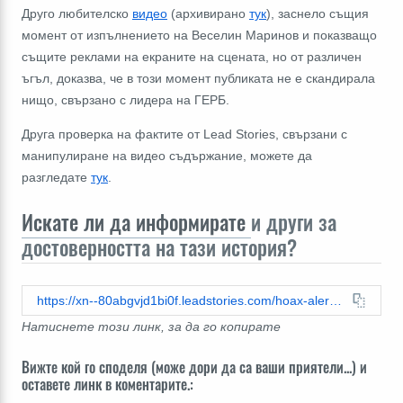
Друго любителско
видео
(архивирано
тук
), заснело същия
момент от изпълнението на Веселин Маринов и показващо
същите реклами на екраните на сцената, но от различен
ъгъл, доказва, че в този момент публиката не е скандирала
нищо, свързано с лидера на ГЕРБ.
Друга проверка на фактите от Lead Stories, свързани с
манипулиране на видео съдържание, можете да
разгледате
тук
.
Искате ли да информирате
и други за
достоверността на тази история?
https://xn--80abgvjd1bi0f.leadstories.com/hoax-alert/2025/07/проверка-на-факти-40000-българи-не-са-скандирали-обиди-борисов-шоуто-като-две-капки-вода.html
Натиснете този линк, за да го копирате
Вижте кой го споделя (може дори да са ваши приятели...) и
оставете линк в коментарите.: