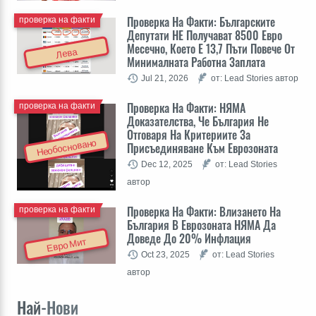
Проверка На Факти: Българските
проверка на факти
Депутати НЕ Получават 8500 Евро
Месечно, Което Е 13,7 Пъти Повече От
Лева
Минималната Работна Заплата
Jul 21, 2026
от: Lead Stories автор
Проверка На Факти: НЯМА
проверка на факти
Доказателства, Че България Не
Отговаря На Критериите За
Необосновано
Присъединяване Към Еврозоната
Dec 12, 2025
от: Lead Stories
автор
Проверка На Факти: Влизането На
проверка на факти
България В Еврозоната НЯМА Да
Доведе До 20% Инфлация
Евро Мит
Oct 23, 2025
от: Lead Stories
автор
Най-
Нови