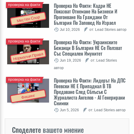
Проверка На Факти: Кадри НЕ
проверка на факти
Показват Отнемане На Бизнеси И
Прогонване На Граждани От
Местен Спор
България По Заповед На Израел
Jul 10, 2026
от: Lead Stories автор
Проверка На Факти: Украинските
проверка на факти
Бежанци В България НЕ Се Ползват
Със Специален Имунитет
Нормални Права
Jun 19, 2026
от: Lead Stories
автор
Проверка На Факти: Лидерът На ДПС
проверка на факти
Пеевски НЕ Е Припаднал В ТВ
Предаване След Сблъсък С
Фишинг
Журналиста Ангелов - AI Генерирани
Снимки
Jun 5, 2026
от: Lead Stories автор
Споделете
вашето мнение