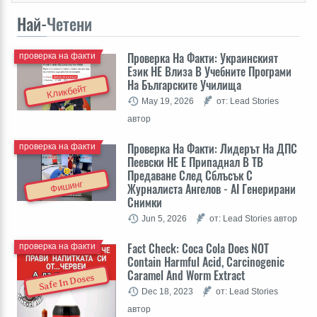
Най-
Четени
Проверка На Факти: Украинският
проверка на факти
Език НЕ Влиза В Учебните Програми
На Българските Училища
Кликбейт
May 19, 2026
от: Lead Stories
автор
Проверка На Факти: Лидерът На ДПС
проверка на факти
Пеевски НЕ Е Припаднал В ТВ
Предаване След Сблъсък С
Фишинг
Журналиста Ангелов - AI Генерирани
Снимки
Jun 5, 2026
от: Lead Stories автор
Fact Check: Coca Cola Does NOT
проверка на факти
Contain Harmful Acid, Carcinogenic
Caramel And Worm Extract
Safe In Doses
Dec 18, 2023
от: Lead Stories
автор