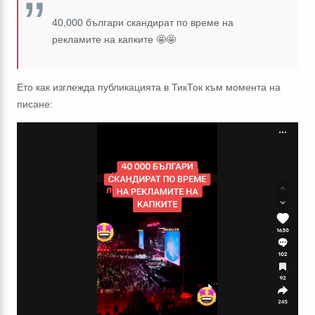
40,000 българи скандират по време на
рекламите на капките
🤩🤩
Ето как изглежда публикацията в ТикТок към момента на
писане: