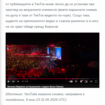
от публикацията в ТикТок може лесно да се установи при
преглед на визуалните елементи (вижте екранната снимка
по-долу и тази от ТикТок видеото по-горе). Също така,
аудиото на оригиналното видео е съвсем различно и в него
не се чуват обиди срещу Борисов.
(Източник: YouTube екранна снимка, направена в
понеделник, 9 юни 23:31:05 2025 UTC)