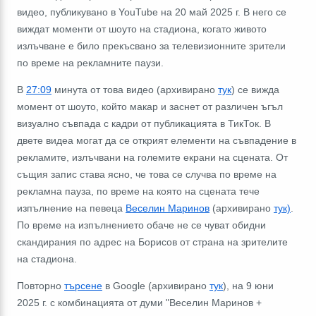
видео, публикувано в YouTube на 20 май 2025 г. В него се
виждат моменти от шоуто на стадиона, когато живото
излъчване е било прекъсвано за телевизионните зрители
по време на рекламните паузи.
В
27:09
минута от това видео (архивирано
тук
) се вижда
момент от шоуто, който макар и заснет от различен ъгъл
визуално съвпада с кадри от публикацията в ТикТок. В
двете видеа могат да се открият елементи на съвпадение в
рекламите, излъчвани на големите екрани на сцената. От
същия запис става ясно, че това се случва по време на
рекламна пауза, по време на която на сцената тече
изпълнение на певеца
Веселин Маринов
(архивирано
тук)
.
По време на изпълнението обаче не се чуват обидни
скандирания по адрес на Борисов от страна на зрителите
на стадиона.
Повторно
търсене
в Google (архивирано
тук
), на 9 юни
2025 г. с комбинацията от думи "Веселин Маринов +