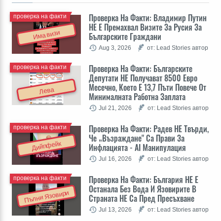
Проверка На Факти: Владимир Путин
проверка на факти
НЕ Е Премахвал Визите За Русия За
Има визи
Българските Граждани
Aug 3, 2026
от: Lead Stories автор
Проверка На Факти: Българските
проверка на факти
Депутати НЕ Получават 8500 Евро
Месечно, Което Е 13,7 Пъти Повече От
Лева
Минималната Работна Заплата
Jul 21, 2026
от: Lead Stories автор
Проверка На Факти: Радев НЕ Твърди,
проверка на факти
Че „Възраждане" Са Прави За
Дийпфейк
Инфлацията - AI Манипулация
Jul 16, 2026
от: Lead Stories автор
Проверка На Факти: България НЕ Е
проверка на факти
Останала Без Вода И Язовирите В
Пълни Язовири
Страната НЕ Са Пред Пресъхване
Jul 13, 2026
от: Lead Stories автор