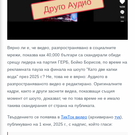
Друго Аудио
Вярно ли е, че видео, разпространявано в социалните
мрежи, показва как 40,000 българи са скандирали обиди
срещу лидера на партия ГЕРБ, Бойко Борисов, по време на
рекламната пауза на финала на шоуто "Като две капки
вода" през 2025 г.? Не, това не е вярно: Аудиото в
разпространяваното видео е редактирано. Оригиналните
кадри, както и други заснети видеа, показващи същия
момент от шоуто, доказват, че по това време не е имало
такива скандирания от страна на публиката.
Твърдението се появява в
ТикТок видео
(архивирано
тук
),
публикувано на 1 юни, 2025 г., с надпис, който гласи: