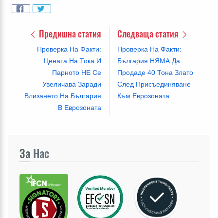
Предишна статия
Следваща статия
Проверка На Факти:
Проверка На Факти:
Цената На Тока И
България НЯМА Да
Парното НЕ Се
Продаде 40 Тона Злато
Увеличава Заради
След Присъединяване
Влизането На България
Към Еврозоната
В Еврозоната
За
Нас