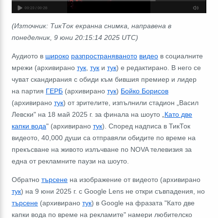
(Източник: ТикТок екранна снимка, направена в
понеделник, 9 юни 20:15:14 2025 UTC)
Аудиото в
широко
разпространяваното
видео
в социалните
мрежи (архивирано
тук
,
тук
и
тук
) е редактирано. В него се
чуват скандирания с обиди към бившия премиер и лидер
на партия
ГЕРБ
(архивирано
тук
)
Бойко Борисов
(архивирано
тук
) от зрителите, изпълнили стадион „Васил
Левски" на 18 май 2025 г. за финала на шоуто „
Като две
капки вода
" (архивирано
тук
). Според надписа в ТикТок
видеото, 40,000 души са отправяли обидите по време на
прекъсване на живото излъчване по NOVA телевизия за
една от рекламните паузи на шоуто.
Обратно
търсене
на изoбражение от видеото (архивирано
тук
) на 9 юни 2025 г. с Google Lens не откри съвпадения, но
търсене
(архивирано
тук
) в Google на фразата "Като две
капки вода по време на рекламите" намери любителско