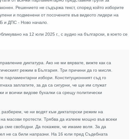
аконен. Решението не съдържа текст, според който изборите
купени и подменени от посочените във видеото лидери на
Б и ДПС - Ново начало.
публикувано на 12 юли 2025 г., с аудио на български, в което се
правление диктатура. Ако не ми вярвате, вижте как са
ическият режим в България. Три причини да го мисля.
те парламентарни избори. Конституционният съд го
гнаха заплатите, за да са сигурни, че ще им служат
ки и всички видове бухалки са срещу политически
а разберем, че ни водят към диктаторски режим на
 на масови протести. Трябва да излеем мощно във всеки
да сме свободни. Да покажем, че имаме воля. За да
дел не са били напразни. На 16 юли пред Съдебната