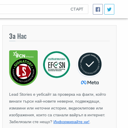
СТАРТ
За
Нас
Lead Stories е уебсайт за проверка на факти, който
винаги търси най-новите неверни, подвеждащи,
измамни или неточни истории, видеоклипове или
изображения, които са станали вайръл в интернет.
Забелязали сте нещо?
Информирайте ни!
.