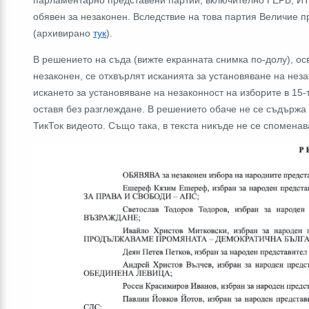
обявен за незаконен. Вследствие на това партия Величие
(архивирано
тук
).
В решението на съда (вижте екранната снимка по-долу), ос
незаконен, се отхвърлят исканията за установяване на неза
искането за установяване на незаконност на изборите в 15
оставя без разглеждане. В решението обаче не се съдържа
ТикТок видеото. Също така, в текста никъде не се спомена