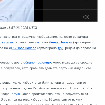
 юли 11:57:23 2025 UTC)
о, започват с графично изображение, на което се виждат
 Борисов
(архивирано
тук
) и на
Делян Пеевски
(архивирано
упа на
ДПС Ново начало
(архивирано
тук
), редом до образа на
еевски с друго
обидно прозвище
, което може да се срещне
не е популярен, като сравнява двамата партийни лидери със
ое решение, че изборите са били купени и подменени от
титуционния съд на Република България от 13 март 2025 г.
рхивирано
тук
), касае преизчисляването на резултатите от
В резултат на това изборът на 16 депутати от всички
Н, МЕЧ, Възраждане, ДПС Ново Начало, ПП-ДБ, БСП и АПС, е