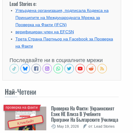
Lead Stories е:
Утвърдена организация, подписала Кодекса на
Принципите на Международната Мрежа за
Проверка на Факти (IFCN)
верифициран член на EFCSN
Трета Страна Партньор на Facebook за Проверка
на Факти
Последвайте ни в социалните мрежи
Най-
Четени
Проверка На Факти: Украинският
проверка на факти
Език НЕ Влиза В Учебните
Програми На Българските Училища
Кликбейт
May 19, 2026
от: Lead Stories