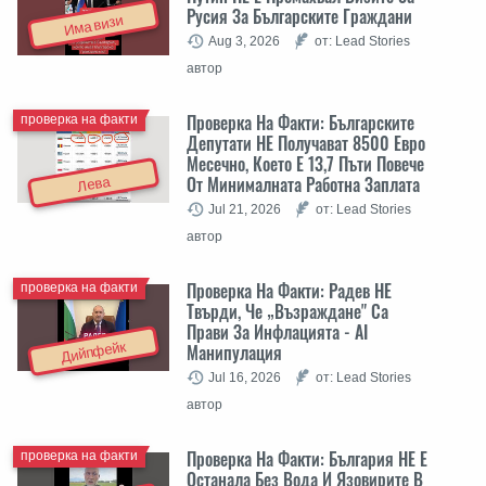
Русия За Българските Граждани
Има визи
Aug 3, 2026
от: Lead Stories
автор
Проверка На Факти: Българските
проверка на факти
Депутати НЕ Получават 8500 Евро
Месечно, Което Е 13,7 Пъти Повече
От Минималната Работна Заплата
Лева
Jul 21, 2026
от: Lead Stories
автор
Проверка На Факти: Радев НЕ
проверка на факти
Твърди, Че „Възраждане" Са
Прави За Инфлацията - AI
Дийпфейк
Манипулация
Jul 16, 2026
от: Lead Stories
автор
Проверка На Факти: България НЕ Е
проверка на факти
Останала Без Вода И Язовирите В