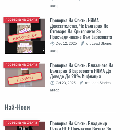
автор
Проверка На Факти: НЯМА
проверка на факти
Доказателства, Че България Не
Отговаря На Критериите За
Необосновано
Присъединяване Към Еврозоната
Dec 12, 2025
от: Lead Stories
автор
Проверка На Факти: Влизането На
проверка на факти
България В Еврозоната НЯМА Да
Доведе До 20% Инфлация
Евро Мит
Oct 23, 2025
от: Lead Stories
автор
Най-
Нови
Проверка На Факти: Владимир
проверка на факти
Путин НЕ Е Премахвал Визите За