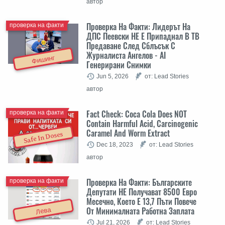
автор
Проверка На Факти: Лидерът На
проверка на факти
ДПС Пеевски НЕ Е Припаднал В ТВ
Предаване След Сблъсък С
Журналиста Ангелов - AI
Фишинг
Генерирани Снимки
Jun 5, 2026
от: Lead Stories
автор
Fact Check: Coca Cola Does NOT
проверка на факти
Contain Harmful Acid, Carcinogenic
Caramel And Worm Extract
Safe In Doses
Dec 18, 2023
от: Lead Stories
автор
Проверка На Факти: Българските
проверка на факти
Депутати НЕ Получават 8500 Евро
Месечно, Което Е 13,7 Пъти Повече
От Минималната Работна Заплата
Лева
Jul 21, 2026
от: Lead Stories