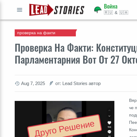
Война
🇷🇺 & 🇺🇦
СТАРТ
проверка на факти
Проверка На Факти: Конституц
Парламентарния Вот От 27 Окт
Aug 7, 2025
от: Lead Stories автор
Вяр
че 
под
Друго Решение
Пее
Кон
деп