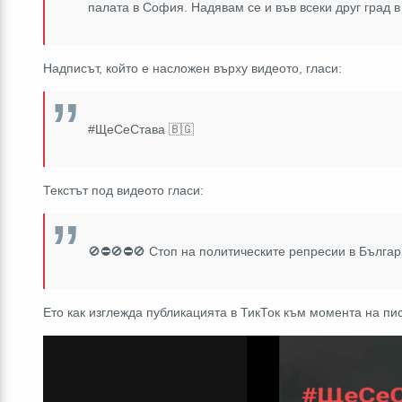
палата в София. Надявам се и във всеки друг град в
Надписът, който е насложен върху видеото, гласи:
#ЩеСеСтава
🇧🇬
Текстът под видeoто гласи:
🚫⛔️🚫⛔️🚫
Стоп на политическите репресии в Бълга
Ето как изглежда публикацията в ТикТок към момента на пи