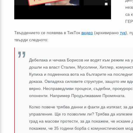
нез
са 
ГЕР
Твърдението се появява в ТикТок
видео
(архивирано
тук
), 
твърди следното:
Дебелака и чичака Борисов ни водят към режим на у
дошли на власт Сталин, Мусолини, Хитлер, комунист
Купиха и подмениха вота на българите на последни
доказа. Овладяха силовите структури, защото им вди
вярно. Несправедливи процеси, съдебни, прокурорс
опоненти. Например Продължаваме Промяната.
Колко повече трябва данни и факти да излязат, за д
управление. Ще го позволим ли? Трябва да излезем
град на масови протести, за да покажем, че искаме 
покажем, че 35 години борба с комунистическия мо