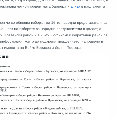
 преминава четирипроцентната бариера и
влиза
в парламента
вен че се обявява изборът на 16-те народни представители за
конност на изборите за народни представители в цялост, а
-ти Плевенски район и в 25-ти Софийски избирателен район се
 информация, която да подкрепя твърдението, направено в
ват имената на Бойко Борисов и Делян Пеевски.