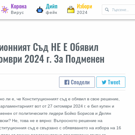
Корона
Дийп
Избори
Вирус
фейк
2024
ионният Съд НЕ Е Обявил
омври 2024 г. За Подменен
Сподели
Tweet
но ли е, че Конституционният съд е обявил в свое решение,
парламентарният вот от 27 октомври 2024 г. е бил купен и
менен от политическите лидери Бойко Борисов и Делян
вски? Не, това не е вярно: Въпросното решение на
ституционния съд е свързано с обявяването на избора на 16
утати от всички парламентарно представени групи за