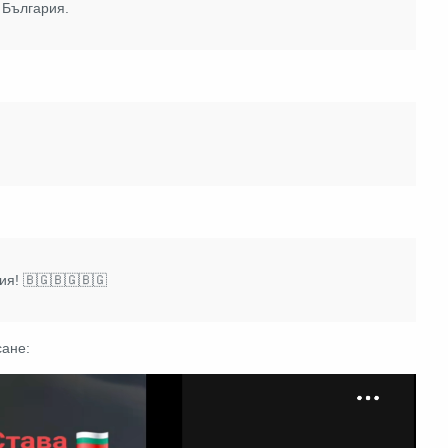
 България.
рия!
🇧🇬🇧🇬🇧🇬
сане: