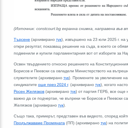
(Източник: constcourt.bg екранна снимка, направена във в
Търсене
(архивирано
тук
), извършено на 23 юли 2025 г. на
откри резултат, показващ решение на съда, в което се обя
подменили и купили парламентарния вот от изборите за На
Освен твърдението относно решението на Конституционния с
Борисов и Пеевски са овладели Министерството на вътреш
служителите (архивирано
тук
). Промените за увеличение на
синдикатите
още през 2024 г
. (архивирано
тук
), когато нас
Росен Желязков
(архивирано
тук
) от партия ГЕРБ, все още 
важно да се подчертае, че въпреки че Борисов и Пеевски с
Желязков (архивирано
тук
).
Също така, примерът, представен във видеото, според кой
Продължаваме Промяната
(ПП) (архивирано
тук
) на полити