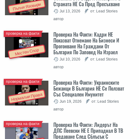
Страната НЕ Са Пред Пресъхване
Пълни Язовири
Jul 13, 2026
от: Lead Stories
автор
Проверка На Факти: Кадри НЕ
проверка на факти
Показват Отнемане На Бизнеси И
Прогонване На Граждани От
Местен Спор
България По Заповед На Израел
Jul 10, 2026
от: Lead Stories
автор
Проверка На Факти: Украинските
проверка на факти
Бежанци В България НЕ Се Ползват
Със Специален Имунитет
Нормални Права
Jun 19, 2026
от: Lead Stories
автор
Проверка На Факти: Лидерът На
проверка на факти
ДПС Пеевски НЕ Е Припаднал В ТВ
Предаване След Сблъсък С