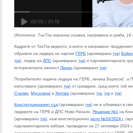
(Източник: ТикТок екранна снимка, направена в сряда, 16
Кадрите от ТикТок видеото, в което е направено твърдениет
образите на лидера на партия
ГЕРБ
(архивирано
тук
)
Бойко
тук
), лидер на
ДПС
(архивирано
тук
) и парламентарната гр
историческата личност
Ленин
(архивирано
тук
).
Потребителят нарича лидера на ГЕРБ „чичака Борисов", а П
използвано (архивирано
тук
) от граждани, сред които той 
Сталин
,
Мусолини
и
Хитлер
(архивирано
тук
,
тук
и
тук
).
Конституционният съд
(архивирано
тук
) не е обявявал в св
лидерите на ГЕРБ и ДПС Ново Начало.
Решение №1
на Конс
(архивирано
тук
), към конституционно
дело №33/2024 г
. (а
парламентарните избори, проведени на 27 октомври 2024 г. 
парламентарно представени партии, включително ГЕРБ, ИТ