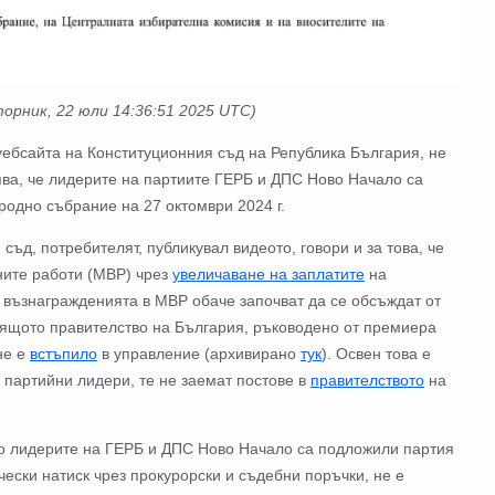
торник, 22 юли 14:36:51 2025 UTC)
 уебсайта на Конституционния съд на Република България, не
вява, че лидерите на партиите ГЕРБ и ДПС Ново Начало са
родно събрание на 27 октомври 2024 г.
ъд, потребителят, публикувал видеото, говори и за това, че
ните работи (МВР) чрез
увеличаване на заплатите
на
 възнагражденията в МВР обаче започват да се обсъждат от
тоящото правителство на България, ръководено от премиера
не е
встъпило
в управление (архивирано
тук
). Освен това е
а партийни лидери, те не заемат постове в
правителството
на
то лидерите на ГЕРБ и ДПС Ново Начало са подложили партия
чески натиск чрез прокурорски и съдебни поръчки, не е