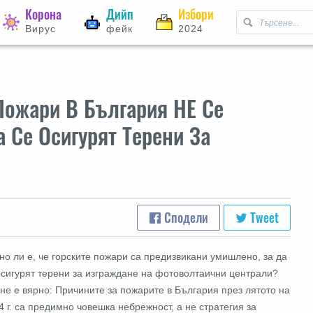
Корона
Дийп
Избори
Вирус
фейк
2024
Пожари В България НЕ Се
 Се Осигурят Терени За
Сподели
Tweet
но ли е, че горските пожари са предизвикани умишлено, за да
осигурят терени за изграждане на фотоволтаични централи?
 не е вярно:
Причините за пожарите в България през лятото на
4 г. са предимно човешка небрежност, а не стратегия за