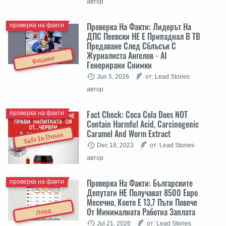
автор
Проверка На Факти: Лидерът На
проверка на факти
ДПС Пеевски НЕ Е Припаднал В ТВ
Предаване След Сблъсък С
Журналиста Ангелов - AI
Фишинг
Генерирани Снимки
Jun 5, 2026
от: Lead Stories
автор
Fact Check: Coca Cola Does NOT
проверка на факти
Contain Harmful Acid, Carcinogenic
Caramel And Worm Extract
Safe In Doses
Dec 18, 2023
от: Lead Stories
автор
Проверка На Факти: Българските
проверка на факти
Депутати НЕ Получават 8500 Евро
Месечно, Което Е 13,7 Пъти Повече
От Минималната Работна Заплата
Лева
Jul 21, 2026
от: Lead Stories