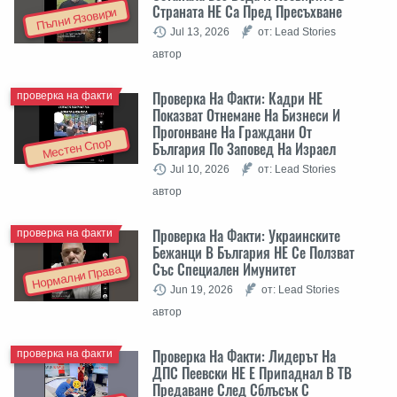
Страната НЕ Са Пред Пресъхване
Пълни Язовири
Jul 13, 2026
от: Lead Stories
автор
Проверка На Факти: Кадри НЕ
проверка на факти
Показват Отнемане На Бизнеси И
Прогонване На Граждани От
Местен Спор
България По Заповед На Израел
Jul 10, 2026
от: Lead Stories
автор
Проверка На Факти: Украинските
проверка на факти
Бежанци В България НЕ Се Ползват
Със Специален Имунитет
Нормални Права
Jun 19, 2026
от: Lead Stories
автор
Проверка На Факти: Лидерът На
проверка на факти
ДПС Пеевски НЕ Е Припаднал В ТВ
Предаване След Сблъсък С