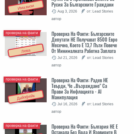
Русия За Българските Граждани
Има визи
Aug 3, 2026
от: Lead Stories
автор
Проверка На Факти: Българските
проверка на факти
Депутати НЕ Получават 8500 Евро
Месечно, Което Е 13,7 Пъти Повече
От Минималната Работна Заплата
Лева
Jul 21, 2026
от: Lead Stories
автор
Проверка На Факти: Радев НЕ
проверка на факти
Твърди, Че „Възраждане" Са
Прави За Инфлацията - AI
Дийпфейк
Манипулация
Jul 16, 2026
от: Lead Stories
автор
Проверка На Факти: България НЕ Е
проверка на факти
Останала Без Вода И Язовирите В