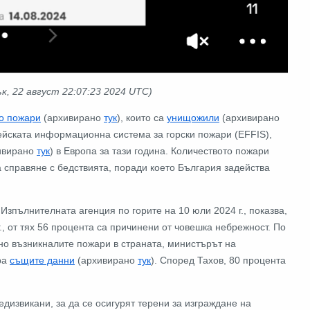
ък, 22 август
22:07:23 2024 UTC
)
о пожари
(архивирано
тук
), които са
унищожили
(архивирано
пейската информационна система за горски пожари (EFFIS),
ивирано
тук
) в Европа за тази година. Количеството пожари
за справяне с бедствията, поради което България задейства
 Изпълнителната агенция по горите на 10 юли 2024 г., показва,
., от тях 56 процента са причинени от човешка небрежност. По
но възникналите пожари в страната, министърът на
ра
същите данни
(архивирано
тук
). Според Тахов, 80 процента
дизвикани, за да се осигурят терени за изграждане на