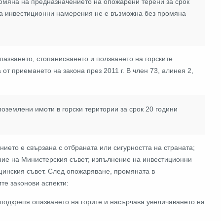
ромяна на предназначението на опожарени терени за срок
на инвестиционни намерения не е възможна без промяна
опазването, стопанисването и ползването на горските
 от приемането на закона през 2011 г. В член 73, алинея 2,
оземлени имоти в горски територии за срок 20 години
нието е свързана с отбраната или сигурността на страната;
ние на Министерския съвет; изпълнение на инвестиционни
щинския съвет.
След опожаряване, промяната в
те законови аспекти:
 подкрепя опазването на горите и насърчава увеличаването на