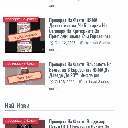
автор
Проверка На Факти: НЯМА
проверка на факти
Доказателства, Че България Не
Отговаря На Критериите За
Необосновано
Присъединяване Към Еврозоната
Dec 12, 2025
от: Lead Stories
автор
Проверка На Факти: Влизането На
проверка на факти
България В Еврозоната НЯМА Да
Доведе До 20% Инфлация
Евро Мит
Oct 23, 2025
от: Lead Stories
автор
Най-
Нови
Проверка На Факти: Владимир
проверка на факти
Путин НЕ Е Премахвал Визите За