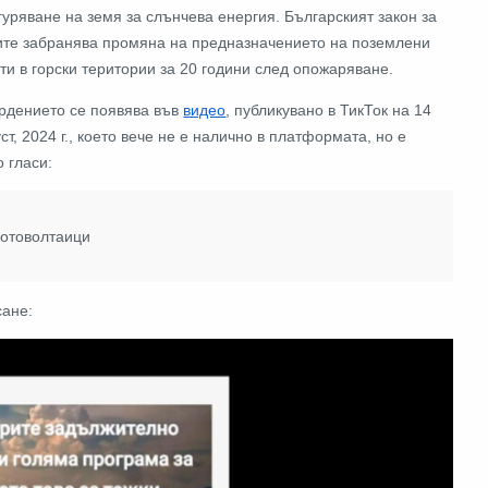
гуряване на земя за слънчева енергия.
Българският закон за
ите забранява промяна на предназначението на поземлени
ти в горски територии за 20 години след опожаряване.
рдението се появява във
видео
, публикувано в ТикТок на 14
уст, 2024 г., което вече не е налично в платформата, но е
о гласи:
фотоволтаици
сане: