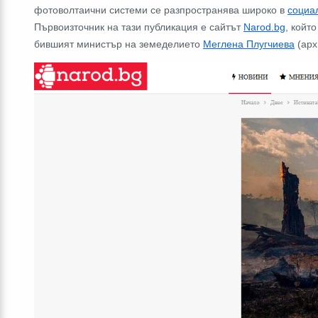
фотоволтаични системи се разпространява широко в
социа
Първоизточник на тази публикация е сайтът
Narod.bg
, койт
бившият министър на земеделието
Меглена Плугчиева
(ар