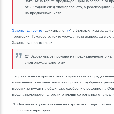
Законът за горите предвижда изрична забрана за п
от 20 години след опожаряването, а реализацията 
на предназначението.
Законът за горите
(архивирано
тук
) в България има за цел 
територии. Текстовете, които уреждат този въпрос, са в сила
Законът за горите гласи:
(2) Забранява се промяна на предназначението на п
след опожаряването им.
Забраната не се прилага, когато промяната на предназначе
изпълнението на инвестиционни проекти, одобрени с реше
проекти за нужди на общината, одобрени с решение на Об
предназначението на горските площи се регулира от следни
Опазване и увеличаване на горските площи
: Законът
горските територии.