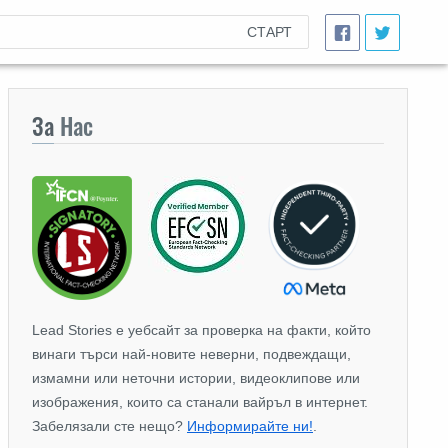
СТАРТ
За
Нас
Lead Stories е уебсайт за проверка на факти, който
винаги търси най-новите неверни, подвеждащи,
измамни или неточни истории, видеоклипове или
изображения, които са станали вайръл в интернет.
Забелязали сте нещо?
Информирайте ни!
.