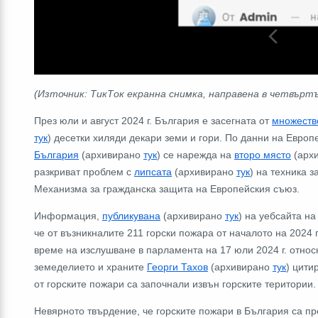
(Източник: ТикТок екранна снимка, направена в четвърт
През юли и август 2024 г. България е засегната от
множеств
тук
) десетки хиляди декари земи и гори. По данни на Евро
България
(архивирано
тук
) се нарежда на
второ място
(арх
разкриват проблем с
липсата
(архивирано
тук
) на техника 
Механизма за гражданска защита на Европейския съюз.
Информация,
публикувана
(архивирано
тук
) на уебсайта на
че от възникналите 211 горски пожара от началото на 2024 г
време на изслушване в парламента на 17 юли 2024 г. относ
земеделието и храните
Георги Тахов
(архивирано
тук
) цити
от горските пожари са започнали извън горските територии.
Невярното твърдение, че горските пожари в България са пре