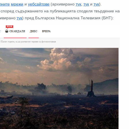
лните
мрежи
и
уебсайтове
(архивирано
тук
,
тук
и
тук
).
о според съдържанието на публикацията споделя твърдение на
хивирано
тук
) пред Българска Национална Телевизия (БНТ):