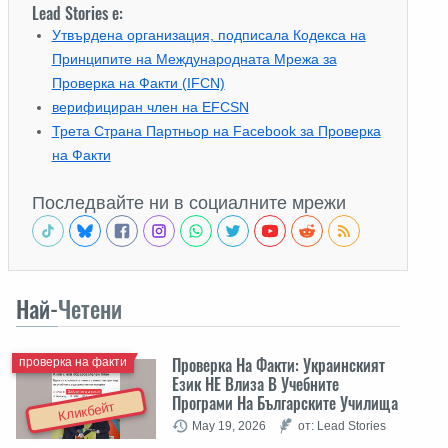
Lead Stories е:
Утвърдена организация, подписала Кодекса на
Принципите на Международната Мрежа за
Проверка на Факти (IFCN)
верифициран член на EFCSN
Трета Страна Партньор на Facebook за Проверка
на Факти
Последвайте ни в социалните мрежи
Най-
Четени
Проверка На Факти: Украинският
проверка на факти
Език НЕ Влиза В Учебните
Програми На Българските Училища
Кликбейт
May 19, 2026
от: Lead Stories