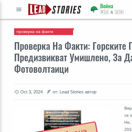
Война
🇷🇺 & 🇺🇦
СТАРТ
проверка на факти
Проверка На Факти: Горските 
Предизвикват Умишлено, За Да
Фотоволтаици
Oct 3, 2024
от: Lead Stories автор
Вяр
се 
Не,
202