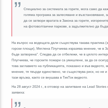
Специално за системата за горите, мога само да ка
голяма програма за залесяване и възстановяване, з
да се затвори вратата в Закона за горите, изгорени
на фотоволтаични паркове, а задължително да бъда
На въпрос на водещата дали съществува такава практика (
горски площи), Меглена Плугчиева изразява мнение, че в За
бъде затворена". Следва да се отбележи, че в цялото инте
Плугчиева, че горските пожари са умишлени, за да се осиг
това заглавието на публикацията, показано и във видеото,
мнение, тя твърди единствено, че съществува риск, но не и
тази връзка, както се внушава в ТикТок видеото.
На 28 август 2024 г., в отговор на запитване на Lead Stori
заявиха: