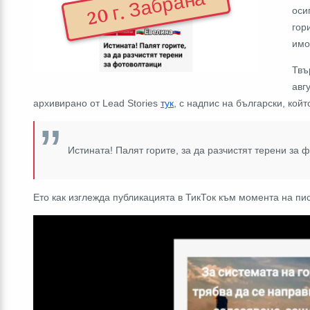
20 г. Забрана
оси
гор
имо
Твъ
авг
архивирано от Lead Stories
тук
, с надпис на български, койт
Истината! Палят горите, за да разчистят терени за 
Ето как изглежда публикацията в ТикТок към момента на пи