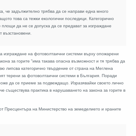
жа, че задължително трябва да се направи една много
ащото това са тежки екологични последици. Категорично
те площи да не се допуска да се предават за изграждане
т възстановени.
за изграждане на фотоволтаични системи върху опожарени
кона за горите "има такава опасна възможност и тя трябва да
рвю липсва категорично твърдение от страна на Меглена
урят терени за фотоволтаични системи в България. Поради
 може да се приеме за подвеждащо. Изразявайки своето лично
 че съществува практика в нарушаването на закона за горите в
es от Пресцентъра на Министерство на земеделието и храните