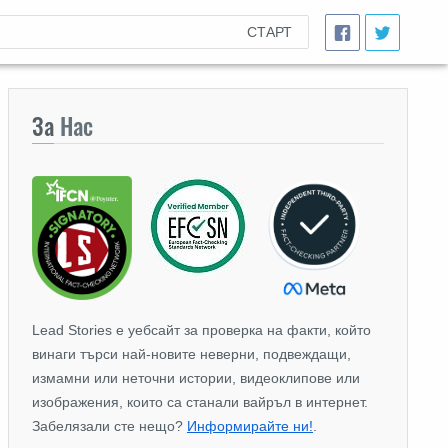
СТАРТ
За
Нас
Lead Stories е уебсайт за проверка на факти, който
винаги търси най-новите неверни, подвеждащи,
измамни или неточни истории, видеоклипове или
изображения, които са станали вайръл в интернет.
Забелязали сте нещо?
Информирайте ни!
.