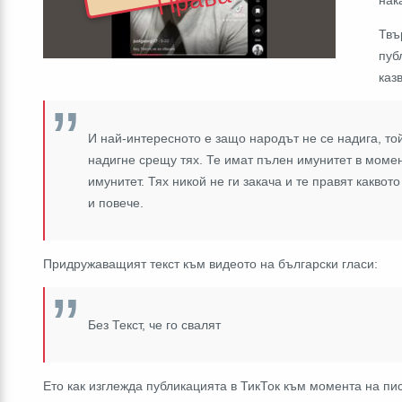
а
Твъ
пуб
каз
И най-интересното е защо народът не се надига, то
надигне срещу тях. Те имат пълен имунитет в момен
имунитет. Тях никой не ги закача и те правят каквото
и повече.
Придружаващият текст към видеото на български гласи:
Без Текст, че го свалят
Ето как изглежда публикацията в ТикТок към момента на пи