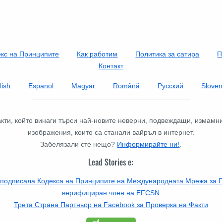
екс на Принципите
Как работим
Политика за сатира
П
Контакт
lish
Espanol
Magyar
Română
Русский
Slove
факти, който винаги търси най-новите неверни, подвеждащи, измамн
изображения, които са станали вайръл в интернет.
Забелязали сте нещо?
Информирайте ни!
.
Lead Stories е:
 подписала Кодекса на Принципите на Международната Мрежа за П
верифициран член на EFCSN
Трета Страна Партньор на Facebook за Проверка на Факти