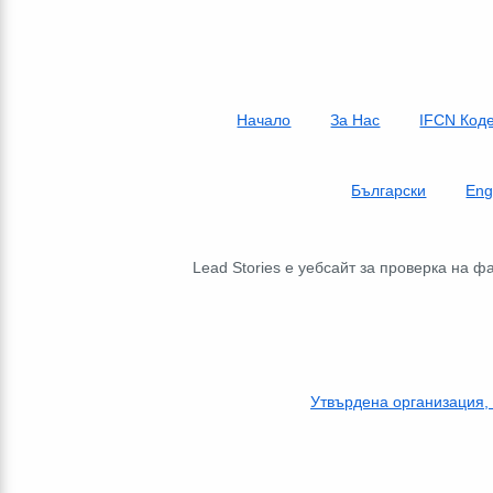
Начало
За Нас
IFCN Код
Български
Eng
Lead Stories е уебсайт за проверка на 
Утвърдена организация,