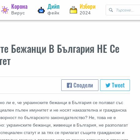
Корона
Дийп
Избори
Вирус
фейк
2024
те Бежанци В България НЕ Се
тет
Сподели
Tweet
но ли е, че украинските бежанци в България се ползват със
циален пълен имунитет и не носят наказателна и гражданска
оворност по българското законодателство? Не, това не е
но: украинските бежанци, живеещи в България, не разполагат
 специален статут и за тях се прилагат същите граждански и
азателни закони и правила като за всички останали в страната.