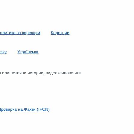
олитика за корекции
Корекции
nsky
Українська
и или неточни истории, видеоклипове или
роверка на Факти (IFCN)