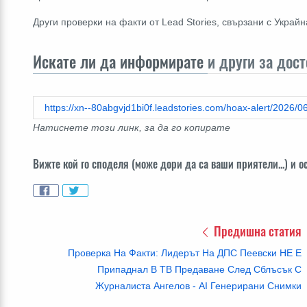
Други проверки на факти от Lead Stories, свързани с Украй
Искате ли да информирате
и други за дос
Натиснете този линк, за да го копирате
Вижте кой го споделя (може дори да са ваши приятели...) и ос
Предишна статия
Проверка На Факти: Лидерът На ДПС Пеевски НЕ Е
Припаднал В ТВ Предаване След Сблъсък С
Журналиста Ангелов - AI Генерирани Снимки