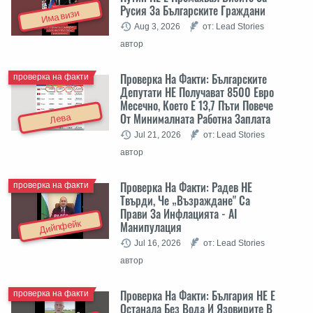
Русия За Българските Граждани
Има визи
Aug 3, 2026
от: Lead Stories
автор
Проверка На Факти: Българските
проверка на факти
Депутати НЕ Получават 8500 Евро
Месечно, Което Е 13,7 Пъти Повече
От Минималната Работна Заплата
Лева
Jul 21, 2026
от: Lead Stories
автор
Проверка На Факти: Радев НЕ
проверка на факти
Твърди, Че „Възраждане" Са
Прави За Инфлацията - AI
Дийпфейк
Манипулация
Jul 16, 2026
от: Lead Stories
автор
Проверка На Факти: България НЕ Е
проверка на факти
Останала Без Вода И Язовирите В