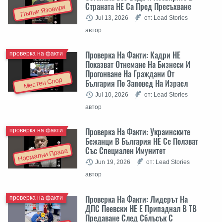
Страната НЕ Са Пред Пресъхване
Пълни Язовири
Jul 13, 2026
от: Lead Stories
автор
Проверка На Факти: Кадри НЕ
проверка на факти
Показват Отнемане На Бизнеси И
Прогонване На Граждани От
Местен Спор
България По Заповед На Израел
Jul 10, 2026
от: Lead Stories
автор
Проверка На Факти: Украинските
проверка на факти
Бежанци В България НЕ Се Ползват
Със Специален Имунитет
Нормални Права
Jun 19, 2026
от: Lead Stories
автор
Проверка На Факти: Лидерът На
проверка на факти
ДПС Пеевски НЕ Е Припаднал В ТВ
Предаване След Сблъсък С