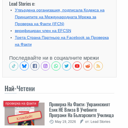
Lead Stories е:
Утвърдена организация, подписала Кодекса на
Принципите на Международната Мрежа за
Проверка на Факти (IFCN)
верифициран член на EFCSN
Трета Страна Партньор на Facebook за Проверка
на Факти
Последвайте ни в социалните мрежи
Най-
Четени
Проверка На Факти: Украинският
проверка на факти
Език НЕ Влиза В Учебните
Програми На Българските Училища
Кликбейт
May 19, 2026
от: Lead Stories