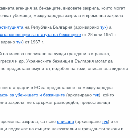
жавната агенция за бежанците, видовете закрила, които могат
лючват убежище, международна закрила и временна закрила.
нституцията
на Република България (архивирано
тук
) а
ата конвенция за статута на бежанците
от 28 юли 1951 г.
ивирано
тук
) от 1967 г.
й на масово навлизане на чужди граждани в страната,
агресия и др. Украинските бежанци в България могат да
е не предоставя имунитет, подобен на този, описан във видеото
инни стандарти в ЕС за предоставяне на международна
акон за убежището и бежанците
(архивирано
тук
), който
нна закрила, не съдържат разпоредби, предоставящи
а временна закрила, са ясно
описани
(архивирано
тук
) и от
анци подлежат на същите наказателни и граждански закони и