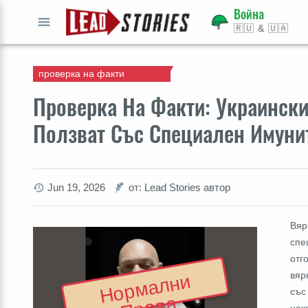
Война
🇷🇺 & 🇺🇦
СТАРТ
проверка на факти
Проверка На Факти: Украински
Ползват Със Специален Имуни
Jun 19, 2026
от: Lead Stories автор
Вяр
спе
отг
вяр
Н
о
р
м
а
л
н
и
П
р
а
в
със
нак