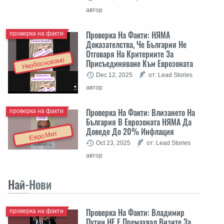
автор
Проверка На Факти: НЯМА
проверка на факти
Доказателства, Че България Не
Отговаря На Критериите За
Необосновано
Присъединяване Към Еврозоната
Dec 12, 2025
от: Lead Stories
автор
Проверка На Факти: Влизането На
проверка на факти
България В Еврозоната НЯМА Да
Доведе До 20% Инфлация
Евро Мит
Oct 23, 2025
от: Lead Stories
автор
Най-
Нови
Проверка На Факти: Владимир
проверка на факти
Путин НЕ Е Премахвал Визите За