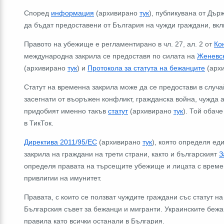
Според
информация
(архивирано
тук
), публикувана от Дър
да бъдат предоставени от България на чужди граждани, вк
Правото на убежище е регламентирано в чл. 27, ал. 2 от
Ко
международна закрила се предоставя по силата на
Женевск
(архивирано
тук
) и
Протокола за статута на бежанците
(арх
Статут на временна закрила може да се предостави в случа
засегнати от въоръжен конфликт, гражданска война, чужда 
придобият именно такъв
статут
(архивирано
тук
). Той обач
в ТикТок.
Директива 2011/95/ЕС
(архивирано
тук
), която определя ед
закрила на граждани на трети страни, както и българският
З
определя правата на търсещите убежище и лицата с време
привлигии на имунитет.
Правата, с които се ползват чуждите граждани със статут н
Българския съвет за бежанци и мигранти. Украинските беж
правила като всички останали в България.