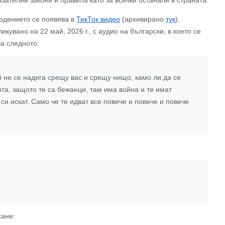
рдението се появява в
ТикТок видео
(архивирано
тук
),
ликувано на 22 май, 2026 г., с аудио на български, в което се
ва следното:
й не се надига срещу вас и срещу нищо, камо ли да се
та, защото те са бежанци, там има война и те имат
 си искат. Само че те идват все повече и повече и повече
сане: