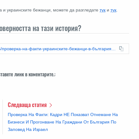
на и украинските бежанци, можете да разгледате
тук
и
тук
.
товерността на тази история?
https://xn--80abgvjd1bi0f.leadstories.com/hoax-alert/2026/06/проверка-на-факти-украинските-бежанци-в-българия-не-се-ползват-със-специален-имунитет.html
тавете линк в коментарите.:
Следваща статия
Проверка На Факти: Кадри НЕ Показват Отнемане На
Бизнеси И Прогонване На Граждани От България По
Заповед На Израел