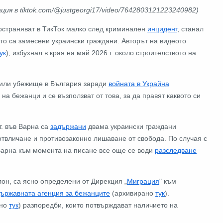
ция в tiktok.com/@justgeorgi17/video/7642803121223240982)
ространяват в ТикТок малко след криминален
инцидент
, станал
ойто са замесени украински граждани. Авторът на видеото
ук
), избухнал в края на май 2026 г. около строителството на
рсили убежище в България заради
войната в Украйна
 на бежанци и се възползват от това, за да правят каквото си
г. във Варна са
задържани
двама украински граждани
 отвличане и противозаконно лишаване от свобода. По случая с
 Варна към момента на писане все още се води
разследване
он, са ясно определени от Дирекция „
Миграция
" към
ържавната агенция за бежанците
(архивирано
тук
).
ано
тук
) разпоредби, които потвърждават наличието на