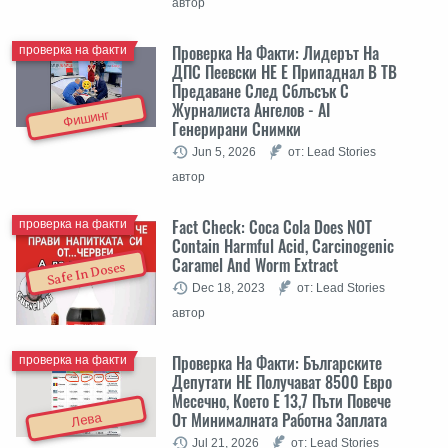
автор
Проверка На Факти: Лидерът На
проверка на факти
ДПС Пеевски НЕ Е Припаднал В ТВ
Предаване След Сблъсък С
Журналиста Ангелов - AI
Фишинг
Генерирани Снимки
Jun 5, 2026
от: Lead Stories
автор
Fact Check: Coca Cola Does NOT
проверка на факти
Contain Harmful Acid, Carcinogenic
Caramel And Worm Extract
Safe In Doses
Dec 18, 2023
от: Lead Stories
автор
Проверка На Факти: Българските
проверка на факти
Депутати НЕ Получават 8500 Евро
Месечно, Което Е 13,7 Пъти Повече
От Минималната Работна Заплата
Лева
Jul 21, 2026
от: Lead Stories