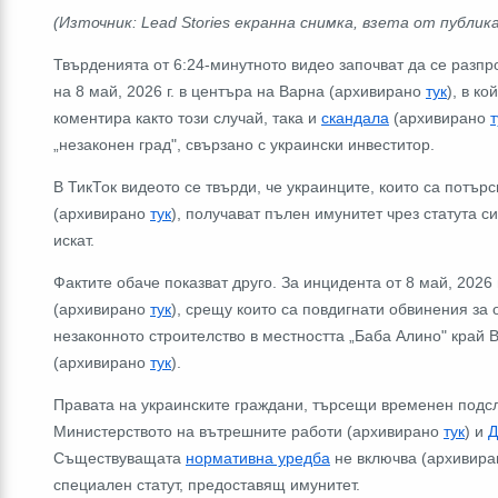
(Източник: Lead Stories екранна снимка, взета от публика
Твърденията от 6:24-минутното видео започват да се разп
на 8 май, 2026 г. в центъра на Варна (архивирано
тук
), в к
коментира както този случай, така и
скандала
(архивирано
т
„незаконен град", свързано с украински инвеститор.
В ТикТок видеото се твърди, че украинците, които са потъ
(архивирано
тук
), получават пълен имунитет чрез статута си
искат.
Фактите обаче показват друго. За инцидента от 8 май, 2026 
(архивирано
тук
), срещу които са повдигнати обвинения за
незаконното строителство в местността „Баба Алино" край
(архивирано
тук
).
Правата на украинските граждани, търсещи временен подсл
Министерството на вътрешните работи (архивирано
тук
) и
Д
Съществуващата
нормативна уредба
не включва (архивир
специален статут, предоставящ имунитет.