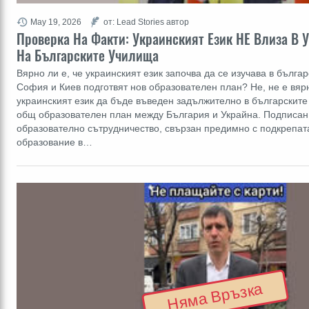
May 19, 2026
от: Lead Stories автор
Проверка На Факти: Украинският Език НЕ Влиза В 
На Българските Училища
Вярно ли е, че украинският език започва да се изучава в бълга
София и Киев подготвят нов образователен план? Не, не е вя
украинският език да бъде въведен задължително в българските
общ образователен план между България и Украйна. Подписан 
образователно сътрудничество, свързан предимно с подкрепат
образование в…
Няма Връзка