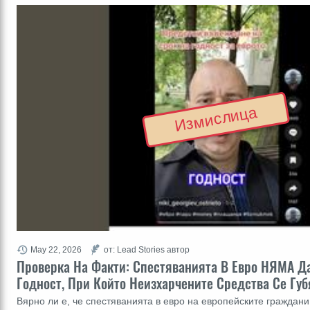
Измислица
May 22, 2026
от: Lead Stories автор
Проверка На Факти: Спестяванията В Евро НЯМА Д
Годност, При Който Неизхарчените Средства Се Губ
Вярно ли е, че спестяванията в евро на европейските граждани