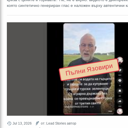
която синтетично генериран глас е наложен върху автентични 
Пълни Язовири
Jul 13, 2026
от: Lead Stories автор