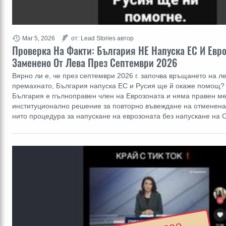
Mar 5, 2026
от: Lead Stories автор
Проверка На Факти: България НЕ Напуска ЕС И Евр
Заменено От Лева През Септември 2026
Вярно ли е, че през септември 2026 г. започва връщането на л
премахнато, България напуска ЕС и Русия ще й окаже помощ? 
България е пълноправен член на Еврозоната и няма правен м
институционално решение за повторно въвеждане на отменена
нито процедура за напускане на еврозоната без напускане на