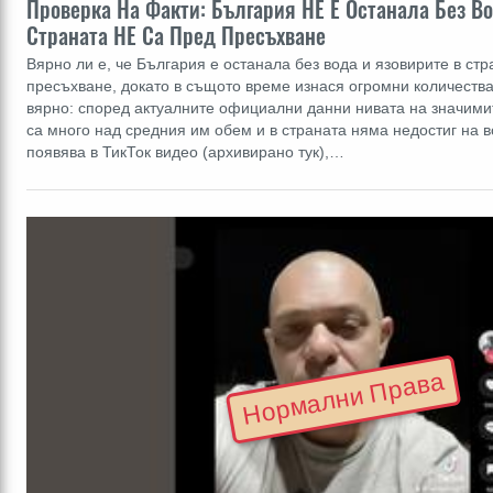
Проверка На Факти: България НЕ Е Останала Без В
Страната НЕ Са Пред Пресъхване
Вярно ли е, че България е останала без вода и язовирите в стр
пресъхване, докато в същото време изнася огромни количества
вярно: според актуалните официални данни нивата на значими
са много над средния им обем и в страната няма недостиг на 
появява в ТикТок видео (архивирано тук),…
Нормални Права