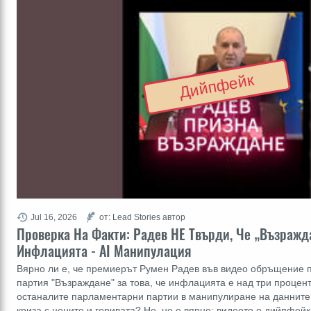
Дийпфейк
Jul 16, 2026
от: Lead Stories автор
Проверка На Факти: Радев НЕ Твърди, Че „Възражд
Инфлацията - AI Манипулация
Вярно ли е, че премиерът Румен Радев във видео обръщение п
партия "Възраждане" за това, че инфлацията е над три процент
останалите парламентарни партии в манипулиране на данните
криза с цените и горивата? Не, не е вярно: видеото е дийпфе