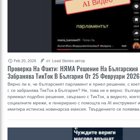
AI Видео
Feb 20, 2026
от: Lead Stories автор
Проверка На Факти: НЯМА Решение На Българския 
Забранява ТикТок В България От 25 Февруари 2026 
Вярно ли е, че българският парламент е приел решение, с кое
г. се забранява ТикТок в България? Не, това не е вярно: бълга
приемал подобно решение, свързано с ТикТок, а видеото, коет
социалните мрежи, е генерирано с помощта на AI инструмент 
имитира истинска новинарска емисия. Твърдението се появяв