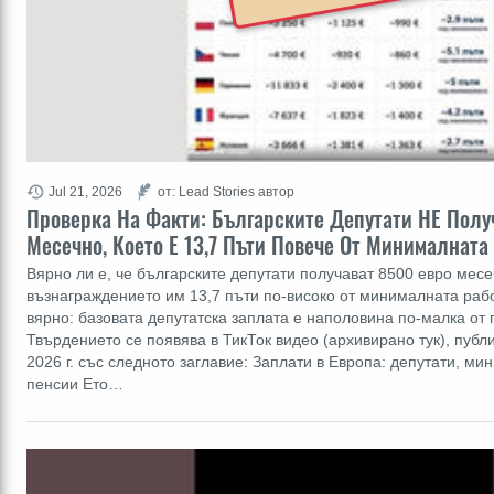
Jul 21, 2026
от: Lead Stories автор
Проверка На Факти: Българските Депутати НЕ Полу
Месечно, Което Е 13,7 Пъти Повече От Минималната
Вярно ли е, че българските депутати получават 8500 евро месе
възнаграждението им 13,7 пъти по-високо от минималната рабо
вярно: базовата депутатска заплата е наполовина по-малка от 
Твърдението се появява в ТикТок видео (архивирано тук), публ
2026 г. със следното заглавие: Заплати в Европа: депутати, ми
пенсии Ето…