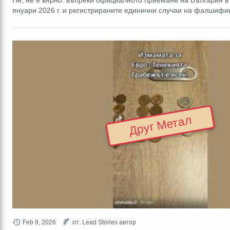
Не, не е вярно: въпреки официалното приемане на България в 
януари 2026 г. и регистрираните единични случаи на фалшифи
Друг Метал
Feb 9, 2026
от: Lead Stories автор