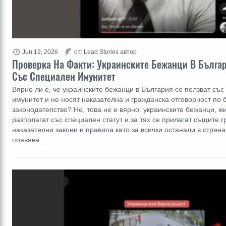
Jun 19, 2026
от: Lead Stories автор
Проверка На Факти: Украинските Бежанци В Българ
Със Специален Имунитет
Вярно ли е, че украинските бежанци в България се ползват съ
имунитет и не носят наказателна и гражданска отговорност по 
законодателство? Не, това не е вярно: украинските бежанци, ж
разполагат със специален статут и за тях се прилагат същите 
наказателни закони и правила като за всички останали в стран
появява…