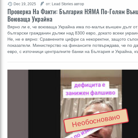
Dec 19, 2025
от: Lead Stories автор
Проверка На Факти: България НЯМА По-Голям Вън
Воюваща Украйна
Вярно ли е, че воюваща Украйна има по-малък външен дълг от
български гражданин дължи над 8300 евро, докато всеки украи
Не, не е вярно: Сравнените цифри са некоректни, защото съпо
показатели. Министерство на финансите потвърждава, че по д
евро, с източници централните банки на България и Украйна,
Необосновано