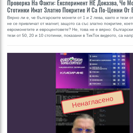
Проверка На Факти: Експеримент НЕ Доказва, Че М
Стотинки Имат Златно Покритие И Са По-Ценни От 
Вярно ли е, че българските монети от 1 и 2 лева, както и тези от
не се привличат от магнит, защото са със златно покритие, коет
евромонетите и евроцентовете? Не, това не е вярно: българск
тези от 50, 20 и 10 стотинки, показани в ТикТок видеото, са н
Ненагласено