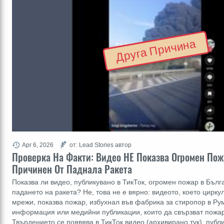
Друга Причина
Apr 6, 2026
от: Lead Stories автор
Проверка На Факти: Видео НЕ Показва Огромен Пож
Причинен От Паднала Ракета
Показва ли видео, публикувано в ТикТок, огромен пожар в Бълг
падането на ракета? Не, това не е вярно: видеото, което цирку
мрежи, показва пожар, избухнал във фабрика за стиропор в Р
информация или медийни публикации, които да свързват пожар
Твърдението се появява в ТикТок видео (архивирано тук), пуб