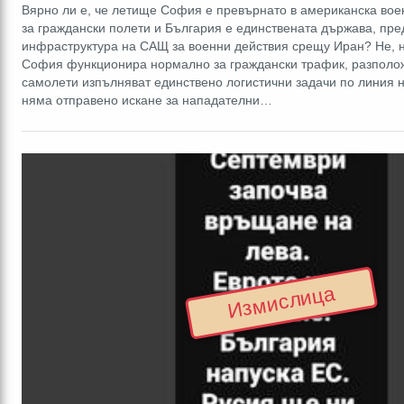
Вярно ли е, че летище София е превърнато в американска воен
за граждански полети и България е единствената държава, пр
инфраструктура на САЩ за военни действия срещу Иран? Не, н
София функционира нормално за граждански трафик, разполо
самолети изпълняват единствено логистични задачи по линия 
няма отправено искане за нападателни…
Измислица