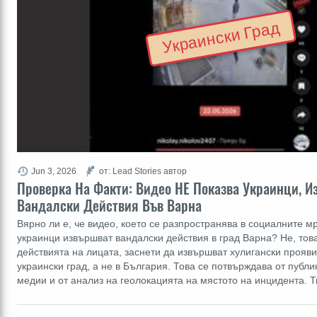
Украински Град
Jun 3, 2026
от: Lead Stories автор
Проверка На Факти: Видео НЕ Показва Украинци, 
Вандалски Действия Във Варна
Вярно ли е, че видео, което се разпространява в социалните мр
украинци извършват вандалски действия в град Варна? Не, това
действията на лицата, заснети да извършват хулигански прояви
украински град, а не в България. Това се потвърждава от публи
медии и от анализ на геолокацията на мястото на инцидента.