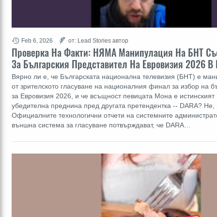
Feb 6, 2026
от: Lead Stories автор
Проверка На Факти: НЯМА Манипулация На БНТ Съ
За Българския Представител На Евровизия 2026 В
Вярно ли е, че Българската национална телевизия (БНТ) е ма
от зрителското гласуване на националния финал за избор на б
за Евровизия 2026, и че всъщност певицата Мона е истинският
убедителна преднина пред другата претендентка -- DARA? Не, 
Официалните технологични отчети на системните администрат
външна система за гласуване потвърждават, че DARA…