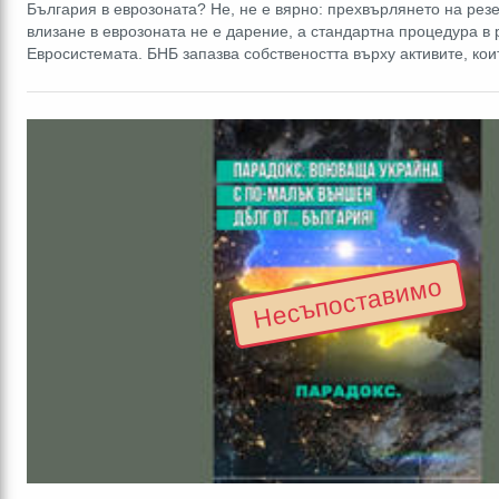
България в еврозоната? Не, не е вярно: прехвърлянето на рез
влизане в еврозоната не е дарение, а стандартна процедура в 
Евросистемата. БНБ запазва собствеността върху активите, кои
Несъпоставимо