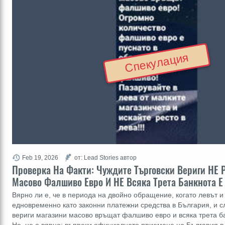
Спекулация
Feb 19, 2026
от: Lead Stories автор
Проверка На Факти: Чуждите Търговски Вериги НЕ 
Масово Фалшиво Евро И НЕ Всяка Трета Банкнота Е
Вярно ли е, че в периода на двойно обращение, когато левът и
едновременно като законни платежни средства в България, и с
вериги магазини масово връщат фалшиво евро и всяка трета б