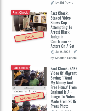
by: Ed Payne
Fact Check:
Fact Check
Staged Video
Shows Cop
Attempting To
Arrest Black
Judge In
Sketch
Courtroom --
Actors On A Set
Jul 9, 2025
by: Maarten Schenk
Fact Check: FAKE
Fact Check
Video Of Migrant
Saying 'I Want
My Money And
Free House' From
England Is AI-
Image-To-Video
AI-Generated
Made From 2015
Press Photo