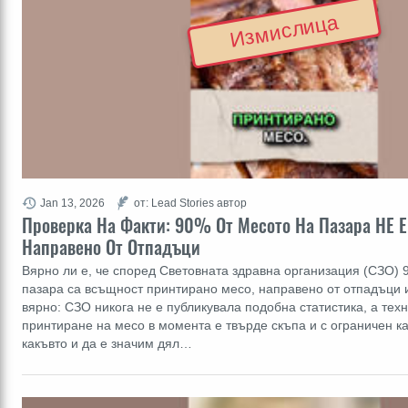
Измислица
Jan 13, 2026
от: Lead Stories автор
Проверка На Факти: 90% От Месото На Пазара НЕ 
Направено От Отпадъци
Вярно ли е, че според Световната здравна организация (СЗО) 
пазара са всъщност принтирано месо, направено от отпадъци и
вярно: СЗО никога не е публикувала подобна статистика, а тех
принтиране на месо в момента е твърде скъпа и с ограничен ка
какъвто и да е значим дял…