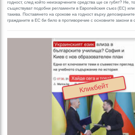
годност, след който неизхарчените средства ще се губят? Не, то
съществуват подобни регламенти в Европейския съюз (ЕС) ил
такива. Поставянето на срокове на годност върху депозираните
гражданите в ЕС би било в противоречие с основните закони в
Кликбейт