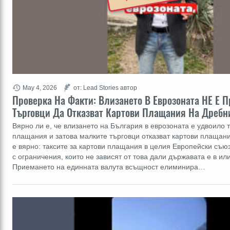
May 4, 2026
от: Lead Stories автор
Проверка На Факти: Влизането В Еврозоната НЕ Е 
Търговци Да Отказват Картови Плащания На Дребн
Вярно ли е, че влизането на България в еврозоната е удвоило 
плащания и затова малките търговци отказват картови плащани
е вярно: таксите за картови плащания в целия Европейски съюз
с ограничения, които не зависят от това дали държавата е в ил
Приемането на единната валута всъщност елиминира…