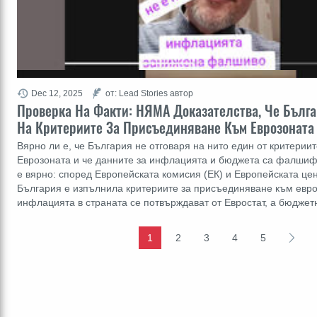
Dec 12, 2025
от: Lead Stories автор
Проверка На Факти: НЯМА Доказателства, Че Бълга
На Критериите За Присъединяване Към Еврозоната
Вярно ли е, че България не отговаря на нито един от критериит
Еврозоната и че данните за инфлацията и бюджета са фалшиф
е вярно: според Европейската комисия (ЕК) и Европейската це
България е изпълнила критериите за присъединяване към евро
инфлацията в страната се потвърждават от Евростат, а бюджет
1
2
3
4
5